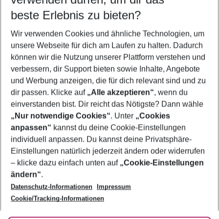
12.08.26
–
10.08.27
5-8 Nächte
beste Erlebnis zu bieten?
Wer wird verreisen
Wir verwenden Cookies und ähnliche Technologien, um
2 Erwachsene
Keine Kinder
unsere Webseite für dich am Laufen zu halten. Dadurch
können wir die Nutzung unserer Plattform verstehen und
Mehr Filter anzeigen
verbessern, dir Support bieten sowie Inhalte, Angebote
und Werbung anzeigen, die für dich relevant sind und zu
dir passen. Klicke auf
„Alle akzeptieren“
, wenn du
einverstanden bist. Dir reicht das Nötigste? Dann wähle
„Nur notwendige Cookies“
. Unter
„Cookies
anpassen“
kannst du deine Cookie-Einstellungen
Footer
Footer navigation
individuell anpassen. Du kannst deine Privatsphäre-
Über uns
Einstellungen natürlich jederzeit ändern oder widerrufen
AGB
– klicke dazu einfach unten auf
„Cookie-Einstellungen
Service & Hilfe
Bestpreisgarantie
ändern“
.
Datenschutz-Informationen
Impressum
Agenturbetreuung
Cookie-Einstellungen ändern
Folge uns
Barrierefreies Reisen
Cookie/Tracking-Informationen
Cookie-Richtlinie
Check-in
Datenschutz