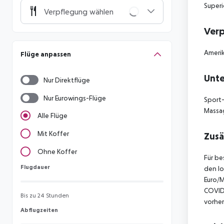
Superi
Verpflegung wählen
Ver
Amerik
Flüge anpassen
Unte
Nur Direktflüge
Nur Eurowings-Flüge
Sport-
Massa
Alle Flüge
Mit Koffer
Zusä
Ohne Koffer
Für be
Flugdauer
Flugdauer
den lo
Euro/M
COVID
Bis zu 24 Stunden
vorher
Abflugzeiten
Abflugzeiten