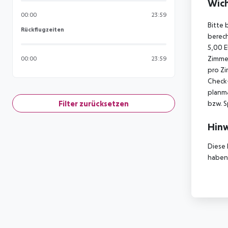
Wich
00:00
23:59
Bitte 
Rückflugzeiten
Rückflugzeiten
berech
5,00 E
Zimmer
00:00
23:59
pro Zi
Check-
planmä
Filter zurücksetzen
bzw. S
Hinw
Diese 
haben,