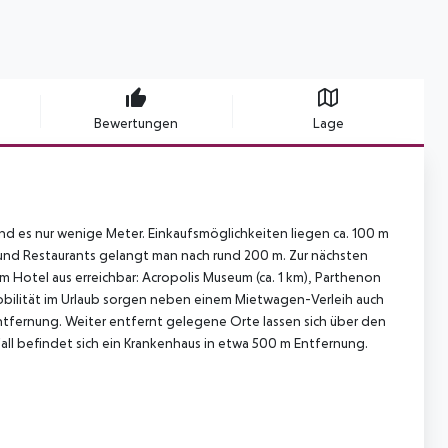
Bewertungen
Lage
d es nur wenige Meter. Einkaufsmöglichkeiten liegen ca. 100 m
s und Restaurants gelangt man nach rund 200 m. Zur nächsten
Hotel aus erreichbar: Acropolis Museum (ca. 1 km), Parthenon
r Mobilität im Urlaub sorgen neben einem Mietwagen-Verleih auch
Entfernung. Weiter entfernt gelegene Orte lassen sich über den
all befindet sich ein Krankenhaus in etwa 500 m Entfernung.