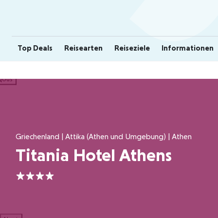
Top Deals
Reisearten
Reiseziele
Informationen
ious
Griechenland | Attika (Athen und Umgebung) | Athen
Titania Hotel Athens
4