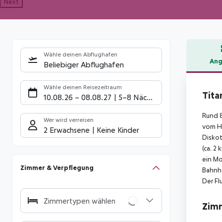
Next
Wähle deinen Abflughafen
Ang
Beliebiger Abflughafen
Hote
Wähle deinen Reisezeitraum
Tita
10.08.26
–
08.08.27
5-8 Nächte
Rund 8
Wer wird verreisen
vom Ho
2 Erwachsene
Keine Kinder
Diskot
(ca. 2
ein Mo
Zimmer & Verpflegung
Bahnho
Der Fl
Zimmertypen wählen
Zim