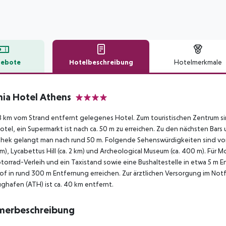
ebote
Hotelbeschreibung
Hotelmerkmale
lbeschreibung
nia Hotel Athens
4
 km vom Strand entfernt gelegenes Hotel. Zum touristischen Zentrum sin
tel, ein Supermarkt ist nach ca. 50 m zu erreichen. Zu den nächsten Bar
hek gelangt man nach rund 50 m. Folgende Sehenswürdigkeiten sind vom 
 km), Lycabettus Hill (ca. 2 km) und Archeological Museum (ca. 400 m). Fü
torrad-Verleih und ein Taxistand sowie eine Bushaltestelle in etwa 5 m 
f in rund 300 m Entfernung erreichen. Zur ärztlichen Versorgung im Notf
ughafen (ATH) ist ca. 40 km entfernt.
merbeschreibung