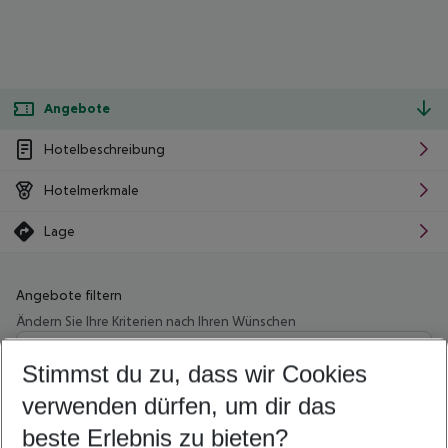
Angebote
Hotelbeschreibung
Hotelmerkmale
Lage
Angebote filtern
Ändern Sie Ihre Kriterien nach Ihren Wünschen
Wähle deinen Abflughafen
Beliebiger Abflughafen
Stimmst du zu, dass wir Cookies
verwenden dürfen, um dir das
Wähle deinen Reisezeitraum
10.08.26
–
08.08.27
5-8 Nächte
beste Erlebnis zu bieten?