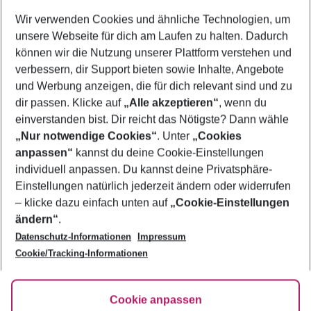
Wer wird verreisen
Wir verwenden Cookies und ähnliche Technologien, um
2 Erwachsene
Keine Kinder
unsere Webseite für dich am Laufen zu halten. Dadurch
können wir die Nutzung unserer Plattform verstehen und
Mehr Filter anzeigen
verbessern, dir Support bieten sowie Inhalte, Angebote
und Werbung anzeigen, die für dich relevant sind und zu
dir passen. Klicke auf
„Alle akzeptieren“
, wenn du
einverstanden bist. Dir reicht das Nötigste? Dann wähle
„Nur notwendige Cookies“
. Unter
„Cookies
anpassen“
kannst du deine Cookie-Einstellungen
Footer
Footer navigation
individuell anpassen. Du kannst deine Privatsphäre-
Über uns
Einstellungen natürlich jederzeit ändern oder widerrufen
AGB
– klicke dazu einfach unten auf
„Cookie-Einstellungen
Service & Hilfe
Bestpreisgarantie
ändern“
.
Datenschutz-Informationen
Impressum
Agenturbetreuung
Cookie-Einstellungen ändern
Folge uns
Barrierefreies Reisen
Cookie/Tracking-Informationen
Cookie-Richtlinie
Check-in
Datenschutz
FAQ
Fakten
Cookie anpassen
HanseMerkur Reiseversicherung
Flexibel buchen