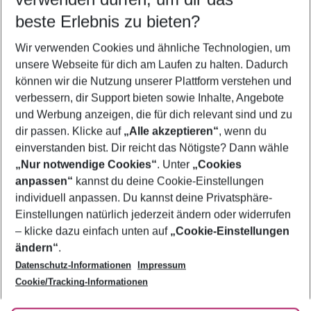
11.08.26
–
09.08.27
5-8 Nächte
beste Erlebnis zu bieten?
Wer wird verreisen
Wir verwenden Cookies und ähnliche Technologien, um
2 Erwachsene
Keine Kinder
unsere Webseite für dich am Laufen zu halten. Dadurch
können wir die Nutzung unserer Plattform verstehen und
Mehr Filter anzeigen
verbessern, dir Support bieten sowie Inhalte, Angebote
und Werbung anzeigen, die für dich relevant sind und zu
dir passen. Klicke auf
„Alle akzeptieren“
, wenn du
einverstanden bist. Dir reicht das Nötigste? Dann wähle
„Nur notwendige Cookies“
. Unter
„Cookies
anpassen“
kannst du deine Cookie-Einstellungen
Footer
Footer navigation
individuell anpassen. Du kannst deine Privatsphäre-
Über uns
Einstellungen natürlich jederzeit ändern oder widerrufen
AGB
– klicke dazu einfach unten auf
„Cookie-Einstellungen
Service & Hilfe
Bestpreisgarantie
ändern“
.
Datenschutz-Informationen
Impressum
Agenturbetreuung
Cookie-Einstellungen ändern
Folge uns
Barrierefreies Reisen
Cookie/Tracking-Informationen
Cookie-Richtlinie
Check-in
Datenschutz