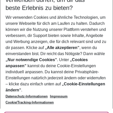
10.08.26
–
08.08.27
5-8 Nächte
beste Erlebnis zu bieten?
Wer wird verreisen
Wir verwenden Cookies und ähnliche Technologien, um
2 Erwachsene
Keine Kinder
unsere Webseite für dich am Laufen zu halten. Dadurch
können wir die Nutzung unserer Plattform verstehen und
Mehr Filter anzeigen
verbessern, dir Support bieten sowie Inhalte, Angebote
und Werbung anzeigen, die für dich relevant sind und zu
dir passen. Klicke auf
„Alle akzeptieren“
, wenn du
einverstanden bist. Dir reicht das Nötigste? Dann wähle
„Nur notwendige Cookies“
. Unter
„Cookies
anpassen“
kannst du deine Cookie-Einstellungen
Footer
Footer navigation
individuell anpassen. Du kannst deine Privatsphäre-
Über uns
Einstellungen natürlich jederzeit ändern oder widerrufen
AGB
– klicke dazu einfach unten auf
„Cookie-Einstellungen
Service & Hilfe
Bestpreisgarantie
ändern“
.
Datenschutz-Informationen
Impressum
Agenturbetreuung
Cookie-Einstellungen ändern
Folge uns
Barrierefreies Reisen
Cookie/Tracking-Informationen
Cookie-Richtlinie
Check-in
Datenschutz