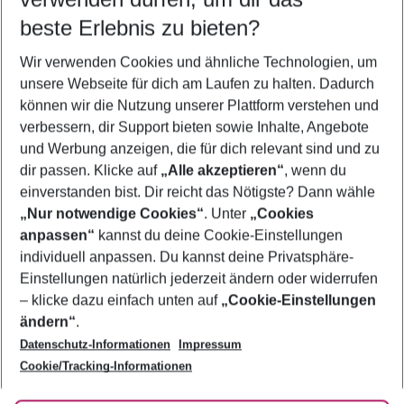
09.08.26
–
07.08.27
5-8 Nächte
beste Erlebnis zu bieten?
Wer wird verreisen
Wir verwenden Cookies und ähnliche Technologien, um
2 Erwachsene
Keine Kinder
unsere Webseite für dich am Laufen zu halten. Dadurch
können wir die Nutzung unserer Plattform verstehen und
Mehr Filter anzeigen
verbessern, dir Support bieten sowie Inhalte, Angebote
und Werbung anzeigen, die für dich relevant sind und zu
dir passen. Klicke auf
„Alle akzeptieren“
, wenn du
einverstanden bist. Dir reicht das Nötigste? Dann wähle
„Nur notwendige Cookies“
. Unter
„Cookies
anpassen“
kannst du deine Cookie-Einstellungen
Footer
Footer navigation
individuell anpassen. Du kannst deine Privatsphäre-
Über uns
Einstellungen natürlich jederzeit ändern oder widerrufen
AGB
– klicke dazu einfach unten auf
„Cookie-Einstellungen
Service & Hilfe
Bestpreisgarantie
ändern“
.
Datenschutz-Informationen
Impressum
Agenturbetreuung
Cookie-Einstellungen ändern
Folge uns
Barrierefreies Reisen
Cookie/Tracking-Informationen
Cookie-Richtlinie
Check-in
Datenschutz