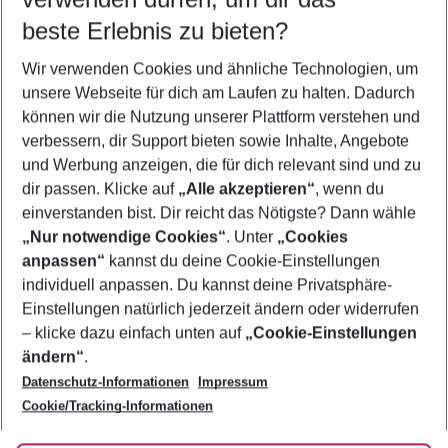
09.08.26
–
07.08.27
5-8 Nächte
beste Erlebnis zu bieten?
Wer wird verreisen
Wir verwenden Cookies und ähnliche Technologien, um
2 Erwachsene
Keine Kinder
unsere Webseite für dich am Laufen zu halten. Dadurch
können wir die Nutzung unserer Plattform verstehen und
Mehr Filter anzeigen
verbessern, dir Support bieten sowie Inhalte, Angebote
und Werbung anzeigen, die für dich relevant sind und zu
dir passen. Klicke auf
„Alle akzeptieren“
, wenn du
einverstanden bist. Dir reicht das Nötigste? Dann wähle
„Nur notwendige Cookies“
. Unter
„Cookies
anpassen“
kannst du deine Cookie-Einstellungen
Footer
Footer navigation
individuell anpassen. Du kannst deine Privatsphäre-
Über uns
Einstellungen natürlich jederzeit ändern oder widerrufen
AGB
– klicke dazu einfach unten auf
„Cookie-Einstellungen
Service & Hilfe
Bestpreisgarantie
ändern“
.
Datenschutz-Informationen
Impressum
Agenturbetreuung
Cookie-Einstellungen ändern
Folge uns
Barrierefreies Reisen
Cookie/Tracking-Informationen
Cookie-Richtlinie
Check-in
Datenschutz