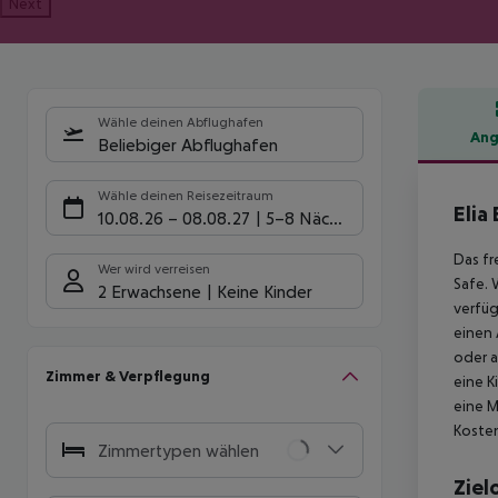
Next
Wähle deinen Abflughafen
Ang
Beliebiger Abflughafen
Hote
Wähle deinen Reisezeitraum
Elia
10.08.26
–
08.08.27
5-8 Nächte
Das fr
Wer wird verreisen
Safe. 
2 Erwachsene
Keine Kinder
verfüg
einen 
oder a
Zimmer & Verpflegung
eine K
eine M
Kosten
Zimmertypen wählen
Ziel