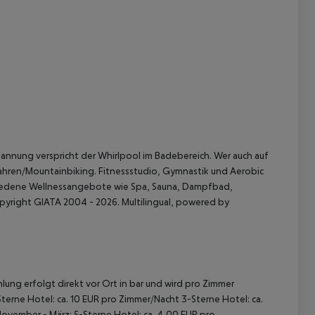
 akzeptieren
annung verspricht der Whirlpool im Badebereich. Wer auch auf
ahren/Mountainbiking. Fitnessstudio, Gymnastik und Aerobic
chiedene Wellnessangebote wie Spa, Sauna, Dampfbad,
right GIATA 2004 - 2026. Multilingual, powered by
lung erfolgt direkt vor Ort in bar und wird pro Zimmer
terne Hotel: ca. 10 EUR pro Zimmer/Nacht 3-Sterne Hotel: ca.
November - März: 5-Sterne Hotel: ca. 4,00 EUR pro