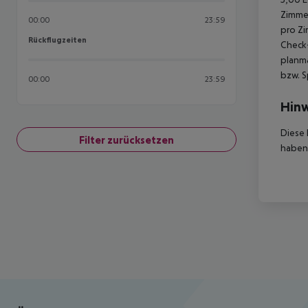
Zimmer
00:00
23:59
pro Zi
Rückflugzeiten
Rückflugzeiten
Check-
planmä
bzw. S
00:00
23:59
Hinw
Diese 
Filter zurücksetzen
haben,
Footer