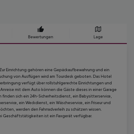
Bewertungen
Lage
ch. Zur Einrichtung gehören eine Gepäckaufbewahrung und ein
r Buchung von Ausflügen wird am Tourdesk geboten. Das Hotel
rbringung verfügt über rollstuhlgerechte Einrichtungen und
r Anreise mit dem Auto können die Gäste dieses in einer Garage
inden sich ein 24h-Sicherheitsdienst, ein Babysitterservice,
service, ein Weckdienst, ein Wäscheservice, ein Friseur und
chten, werden den Fahrradverleih zu schätzen wissen.
 Geschäftstätigkeiten ist ein Faxgerät verfügbar.