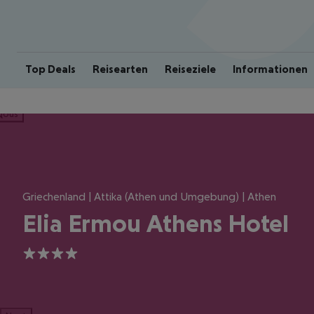
Top Deals
Reisearten
Reiseziele
Informationen
ious
Griechenland | Attika (Athen und Umgebung) | Athen
Elia Ermou Athens Hotel
4