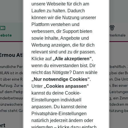
unsere Webseite für dich am
Laufen zu halten. Dadurch
können wir die Nutzung unserer
Plattform verstehen und
verbessern, dir Support bieten
ebote
Hotelbeschreibung
Hotelmerkmale
sowie Inhalte, Angebote und
lbeschreibung
Werbung anzeigen, die für dich
relevant sind und zu dir passen.
 Ermou Athens Hotel
Klicke auf
„Alle akzeptieren“
,
4
wenn du einverstanden bist. Dir
eundliche Personal an der Rezeption ist gerne bei allen Fragen behilfli
reicht das Nötigste? Dann wähle
WLAN ist in den öffentlichen Bereichen verfügbar. Hilfestellung bei de
„Nur notwendige Cookies“
.
t über eine Reihe von behindertengerechten Annehmlichkeiten. Die Unte
Aufzug. Zur weiteren Einrichtung des Hauses zählt ein TV-Raum. Bei eine
Unter
„Cookies anpassen“
uf dem Parkplatz (gegen Gebühr) parken. Unter den weiteren Leistungen f
kannst du deine Cookie-
inderbetreuung, eine Autovermietung, medizinische Betreuung, ein Zimmer
Einstellungen individuell
ünzwäscherei. Aktive Reisende, die die Umgebung per Rad entdecken mö
anpassen. Du kannst deine
frei steht Gästen die Tageszeitung zur Verfügung. Zur Unterstützung bei
Privatsphäre-Einstellungen
natürlich jederzeit ändern oder
ort
widerrufen – klicke dazu einfach