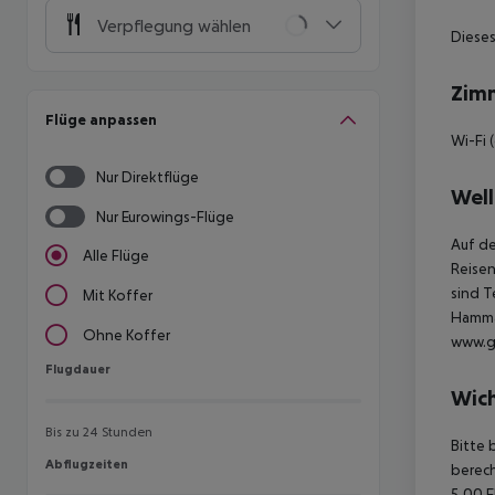
Verpflegung wählen
Dieses
Zim
Flüge anpassen
Wi-Fi 
Nur Direktflüge
Well
Nur Eurowings-Flüge
Auf de
Alle Flüge
Reisen
sind T
Mit Koffer
Hamma
Ohne Koffer
www.gi
Flugdauer
Flugdauer
Wich
Bis zu 24 Stunden
Bitte 
Abflugzeiten
Abflugzeiten
berech
5,00 E