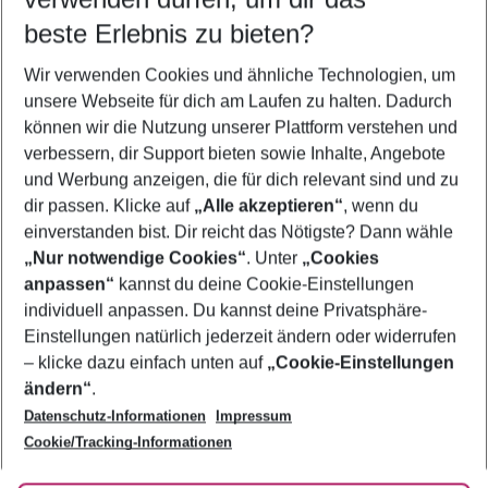
08.08.26
–
06.08.27
5-8 Nächte
beste Erlebnis zu bieten?
Wer wird verreisen
Wir verwenden Cookies und ähnliche Technologien, um
2 Erwachsene
Keine Kinder
unsere Webseite für dich am Laufen zu halten. Dadurch
können wir die Nutzung unserer Plattform verstehen und
Mehr Filter anzeigen
verbessern, dir Support bieten sowie Inhalte, Angebote
und Werbung anzeigen, die für dich relevant sind und zu
dir passen. Klicke auf
„Alle akzeptieren“
, wenn du
einverstanden bist. Dir reicht das Nötigste? Dann wähle
„Nur notwendige Cookies“
. Unter
„Cookies
anpassen“
kannst du deine Cookie-Einstellungen
Footer
Footer navigation
individuell anpassen. Du kannst deine Privatsphäre-
Über uns
Einstellungen natürlich jederzeit ändern oder widerrufen
AGB
– klicke dazu einfach unten auf
„Cookie-Einstellungen
Service & Hilfe
Bestpreisgarantie
ändern“
.
Datenschutz-Informationen
Impressum
Agenturbetreuung
Cookie-Einstellungen ändern
Folge uns
Barrierefreies Reisen
Cookie/Tracking-Informationen
Cookie-Richtlinie
Check-in
Datenschutz