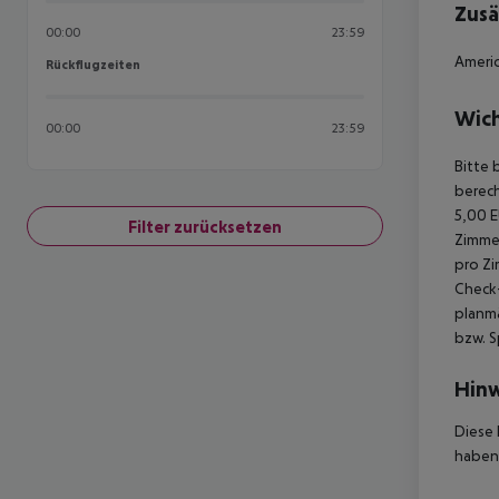
Zusä
00:00
23:59
Americ
Rückflugzeiten
Rückflugzeiten
Wich
00:00
23:59
Bitte 
berech
5,00 E
Filter zurücksetzen
Zimmer
pro Zi
Check-
planmä
bzw. S
Hinw
Diese 
haben,