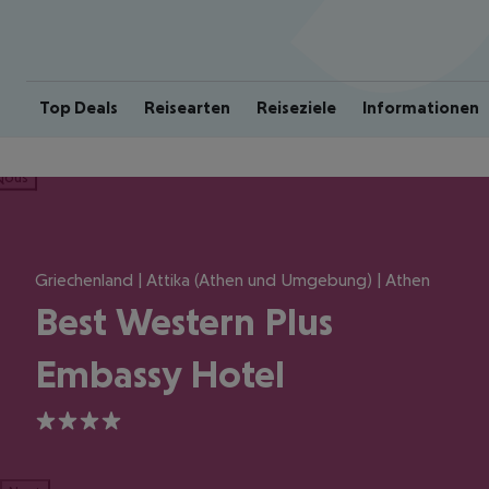
Top Deals
Reisearten
Reiseziele
Informationen
ious
Griechenland | Attika (Athen und Umgebung) | Athen
Best Western Plus
Embassy Hotel
4