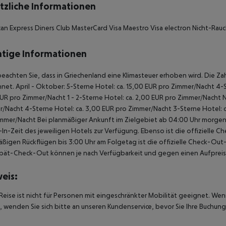
tzliche Informationen
an Express Diners Club MasterCard Visa Maestro Visa electron Nicht-Rauc
tige Informationen
beachten Sie, dass in Griechenland eine Klimasteuer erhoben wird. Die Zah
net. April - Oktober: 5-Sterne Hotel: ca. 15,00 EUR pro Zimmer/Nacht 4-S
UR pro Zimmer/Nacht 1 - 2-Sterne Hotel: ca. 2,00 EUR pro Zimmer/Nacht 
/Nacht 4-Sterne Hotel: ca. 3,00 EUR pro Zimmer/Nacht 3-Sterne Hotel: ca
mmer/Nacht Bei planmäßiger Ankunft im Zielgebiet ab 04:00 Uhr morgens
In-Zeit des jeweiligen Hotels zur Verfügung. Ebenso ist die offizielle C
ßigen Rückflügen bis 3:00 Uhr am Folgetag ist die offizielle Check-Out
pät-Check-Out können je nach Verfügbarkeit und gegen einen Aufpreis
eis:
Reise ist nicht für Personen mit eingeschränkter Mobilität geeignet. We
 wenden Sie sich bitte an unseren Kundenservice, bevor Sie Ihre Buchung