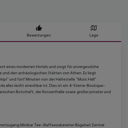
Bewertungen
Lage
rt eines modernen Hotels und sorgt für unvergessliche
und den archäologischen Stätten von Athen. Es liegt
pi'' und fünf Minuten von der Haltestelle ''Music Hall''
da alles leicht erreichbar ist. Dies ist ein 4-Sterne-Boutique-
anischen Botschaft, der Konzerthalle sowie großer privater und
netzugang Minibar Tee-/Kaffeezubereiter Bügelset Zentral