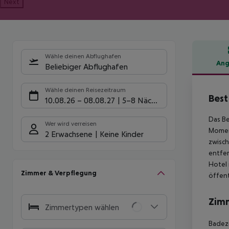
Next
Wähle deinen Abflughafen
Ang
Beliebiger Abflughafen
Hote
Wähle deinen Reisezeitraum
Best
10.08.26
–
08.08.27
5-8 Nächte
Das Be
Wer wird verreisen
Moment
2 Erwachsene
Keine Kinder
zwisch
entfer
Hotel 
Zimmer & Verpflegung
öffent
Zim
Zimmertypen wählen
Badezi