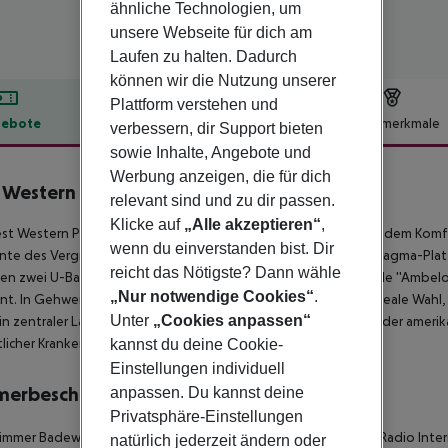
ähnliche Technologien, um
unsere Webseite für dich am
Laufen zu halten. Dadurch
können wir die Nutzung unserer
Plattform verstehen und
ebote
Hotelbeschreibung
Hotelmerkmale
verbessern, dir Support bieten
sowie Inhalte, Angebote und
lbeschreibung
Werbung anzeigen, die für dich
 Western Plus Embassy Hotel
relevant sind und zu dir passen.
4
Klicke auf
„Alle akzeptieren“
,
st Western Plus Embassy Hotel verbindet dezenten Luxus mit dem Komfo
wenn du einverstanden bist. Dir
e des Vergnügens. Das Hotel hat direkten Zugang zum Syntagma-Platz 
reicht das Nötigste? Dann wähle
en zwei U-Bahn-Stationen, nur drei Minuten von der Haltestelle ''Ambeloki
„Nur notwendige Cookies“
.
nt. In Gehweite vieler öffentlicher Verkehrsmittel ist es eine ideale Wahl, 
Unter
„Cookies anpassen“
in zentraler Lage am Fuße des Lycabettus-Hügels, in der Nähe der amerik
licher Krankenhäuser. Genieße deinen Aufenthalt.
kannst du deine Cookie-
Einstellungen individuell
merbeschreibung
anpassen. Du kannst deine
Privatsphäre-Einstellungen
mmer Badewanne Haartrockner Direktwahltelefon Fernseher Radio Inter
natürlich jederzeit ändern oder