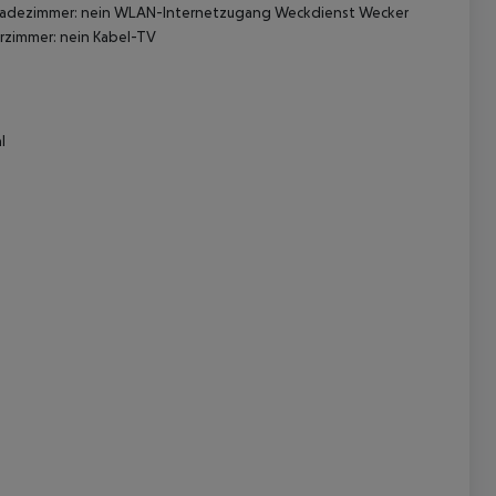
ies Badezimmer: nein WLAN-Internetzugang Weckdienst Wecker
rzimmer: nein Kabel-TV
l
 akzeptieren