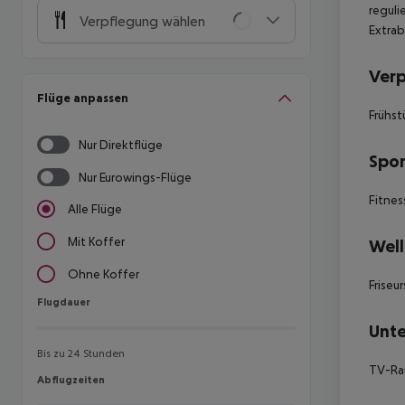
reguli
Verpflegung wählen
Extrab
Ver
Flüge anpassen
Frühst
Nur Direktflüge
Spor
Nur Eurowings-Flüge
Fitnes
Alle Flüge
Mit Koffer
Well
Ohne Koffer
Frise
Flugdauer
Flugdauer
Unte
Bis zu 24 Stunden
TV-R
Abflugzeiten
Abflugzeiten