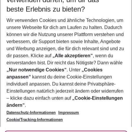
10.08.26
–
08.08.27
5-8 Nächte
beste Erlebnis zu bieten?
Wer wird verreisen
Wir verwenden Cookies und ähnliche Technologien, um
2 Erwachsene
Keine Kinder
unsere Webseite für dich am Laufen zu halten. Dadurch
können wir die Nutzung unserer Plattform verstehen und
Mehr Filter anzeigen
verbessern, dir Support bieten sowie Inhalte, Angebote
und Werbung anzeigen, die für dich relevant sind und zu
dir passen. Klicke auf
„Alle akzeptieren“
, wenn du
einverstanden bist. Dir reicht das Nötigste? Dann wähle
„Nur notwendige Cookies“
. Unter
„Cookies
anpassen“
kannst du deine Cookie-Einstellungen
Footer
Footer navigation
individuell anpassen. Du kannst deine Privatsphäre-
Über uns
Einstellungen natürlich jederzeit ändern oder widerrufen
AGB
– klicke dazu einfach unten auf
„Cookie-Einstellungen
Service & Hilfe
Bestpreisgarantie
ändern“
.
Datenschutz-Informationen
Impressum
Agenturbetreuung
Cookie-Einstellungen ändern
Folge uns
Barrierefreies Reisen
Cookie/Tracking-Informationen
Cookie-Richtlinie
Check-in
Datenschutz