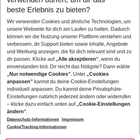
10.08.26
–
08.08.27
5-8 Nächte
beste Erlebnis zu bieten?
Wer wird verreisen
Wir verwenden Cookies und ähnliche Technologien, um
2 Erwachsene
Keine Kinder
unsere Webseite für dich am Laufen zu halten. Dadurch
können wir die Nutzung unserer Plattform verstehen und
Mehr Filter anzeigen
verbessern, dir Support bieten sowie Inhalte, Angebote
und Werbung anzeigen, die für dich relevant sind und zu
dir passen. Klicke auf
„Alle akzeptieren“
, wenn du
einverstanden bist. Dir reicht das Nötigste? Dann wähle
„Nur notwendige Cookies“
. Unter
„Cookies
anpassen“
kannst du deine Cookie-Einstellungen
Footer
Footer navigation
individuell anpassen. Du kannst deine Privatsphäre-
Über uns
Einstellungen natürlich jederzeit ändern oder widerrufen
AGB
– klicke dazu einfach unten auf
„Cookie-Einstellungen
Service & Hilfe
Bestpreisgarantie
ändern“
.
Datenschutz-Informationen
Impressum
Agenturbetreuung
Cookie-Einstellungen ändern
Folge uns
Barrierefreies Reisen
Cookie/Tracking-Informationen
Cookie-Richtlinie
Check-in
Datenschutz