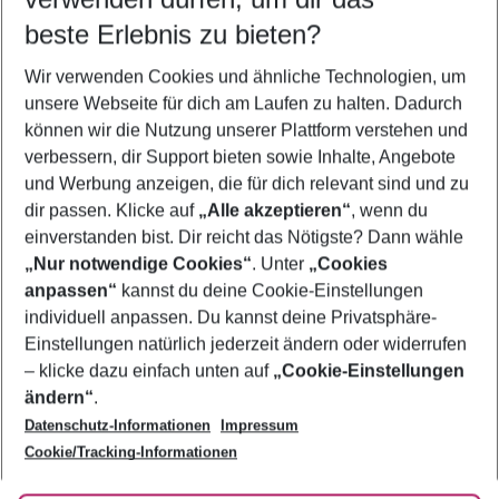
10.08.26
–
08.08.27
5-8 Nächte
beste Erlebnis zu bieten?
Wer wird verreisen
Wir verwenden Cookies und ähnliche Technologien, um
2 Erwachsene
Keine Kinder
unsere Webseite für dich am Laufen zu halten. Dadurch
können wir die Nutzung unserer Plattform verstehen und
Mehr Filter anzeigen
verbessern, dir Support bieten sowie Inhalte, Angebote
und Werbung anzeigen, die für dich relevant sind und zu
dir passen. Klicke auf
„Alle akzeptieren“
, wenn du
einverstanden bist. Dir reicht das Nötigste? Dann wähle
„Nur notwendige Cookies“
. Unter
„Cookies
anpassen“
kannst du deine Cookie-Einstellungen
Footer
Footer navigation
individuell anpassen. Du kannst deine Privatsphäre-
Über uns
Einstellungen natürlich jederzeit ändern oder widerrufen
AGB
– klicke dazu einfach unten auf
„Cookie-Einstellungen
Service & Hilfe
Bestpreisgarantie
ändern“
.
Datenschutz-Informationen
Impressum
Agenturbetreuung
Cookie-Einstellungen ändern
Folge uns
Barrierefreies Reisen
Cookie/Tracking-Informationen
Cookie-Richtlinie
Check-in
Datenschutz