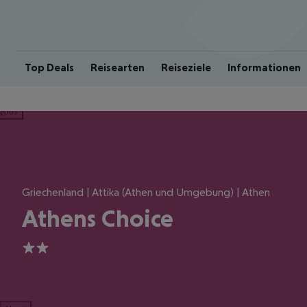
Top Deals
Reisearten
Reiseziele
Informationen
ious
Griechenland | Attika (Athen und Umgebung) | Athen
Athens Choice
2