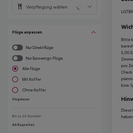
Verpflegung wählen
LGTBIQ
Wich
Flüge anpassen
Bitte 
berech
Nur Direktflüge
5,00 E
Nur Eurowings-Flüge
Zimmer
pro Zi
Alle Flüge
Check-
planmä
Mit Koffer
bzw. S
Ohne Koffer
Hinw
Flugdauer
Flugdauer
Diese 
Bis zu 24 Stunden
haben,
Abflugzeiten
Abflugzeiten