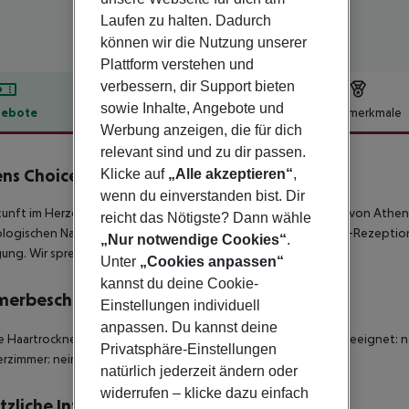
Laufen zu halten. Dadurch
können wir die Nutzung unserer
Plattform verstehen und
verbessern, dir Support bieten
sowie Inhalte, Angebote und
ebote
Hotelbeschreibung
Hotelmerkmale
Werbung anzeigen, die für dich
lbeschreibung
relevant sind und zu dir passen.
ns Choice
Klicke auf
„Alle akzeptieren“
,
2
wenn du einverstanden bist. Dir
kunft im Herzen von Athen Das Athens Choice liegt im Herzen von Ath
reicht das Nötigste? Dann wähle
logischen Nationalmuseum entfernt. Es gibt eine 24-Stunden-Rezeption 
„Nur notwendige Cookies“
.
ung. Wir sprechen Ihre Sprache! in Athen.
Unter
„Cookies anpassen“
kannst du deine Cookie-
merbeschreibung
Einstellungen individuell
anpassen. Du kannst deine
 Haartrockner Fernseher Internetzugang: nein Für Rollstühle geeignet: 
Privatsphäre-Einstellungen
rzimmer: nein
natürlich jederzeit ändern oder
widerrufen – klicke dazu einfach
tzliche Informationen