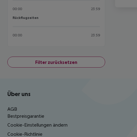
00:00
23:59
Rückflugzeiten
Rückflugzeiten
00:00
23:59
Filter zurücksetzen
Footer
Footer navigation
Über uns
AGB
Bestpreisgarantie
Cookie-Einstellungen ändern
Cookie-Richtlinie