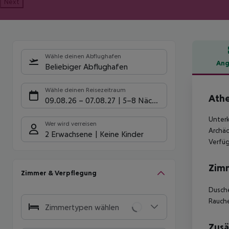
Next
Wähle deinen Abflughafen
Ang
Beliebiger Abflughafen
Hote
Wähle deinen Reisezeitraum
Athe
09.08.26
–
07.08.27
5-8 Nächte
Unter
Wer wird verreisen
Archäo
2 Erwachsene
Keine Kinder
Verfüg
Zim
Zimmer & Verpflegung
Dusche
Rauche
Zimmertypen wählen
Zusä