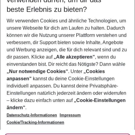
08.08.26
–
06.08.27
5-8 Nächte
beste Erlebnis zu bieten?
Wer wird verreisen
Wir verwenden Cookies und ähnliche Technologien, um
2 Erwachsene
Keine Kinder
unsere Webseite für dich am Laufen zu halten. Dadurch
können wir die Nutzung unserer Plattform verstehen und
Mehr Filter anzeigen
verbessern, dir Support bieten sowie Inhalte, Angebote
und Werbung anzeigen, die für dich relevant sind und zu
dir passen. Klicke auf
„Alle akzeptieren“
, wenn du
einverstanden bist. Dir reicht das Nötigste? Dann wähle
„Nur notwendige Cookies“
. Unter
„Cookies
anpassen“
kannst du deine Cookie-Einstellungen
Footer
Footer navigation
individuell anpassen. Du kannst deine Privatsphäre-
Über uns
Einstellungen natürlich jederzeit ändern oder widerrufen
AGB
– klicke dazu einfach unten auf
„Cookie-Einstellungen
Service & Hilfe
Bestpreisgarantie
ändern“
.
Datenschutz-Informationen
Impressum
Agenturbetreuung
Cookie-Einstellungen ändern
Folge uns
Barrierefreies Reisen
Cookie/Tracking-Informationen
Cookie-Richtlinie
Check-in
Datenschutz