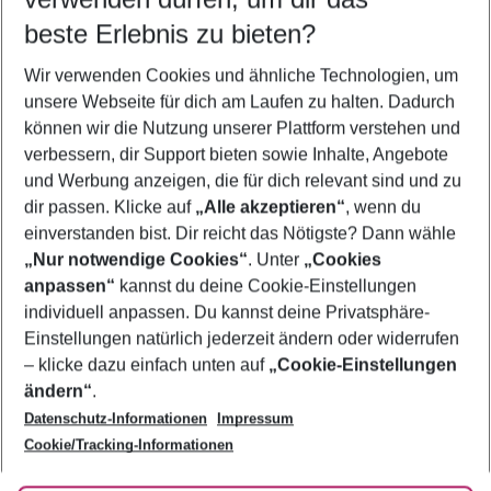
09.08.26
–
07.08.27
5-8 Nächte
beste Erlebnis zu bieten?
Wer wird verreisen
Wir verwenden Cookies und ähnliche Technologien, um
2 Erwachsene
Keine Kinder
unsere Webseite für dich am Laufen zu halten. Dadurch
können wir die Nutzung unserer Plattform verstehen und
Mehr Filter anzeigen
verbessern, dir Support bieten sowie Inhalte, Angebote
und Werbung anzeigen, die für dich relevant sind und zu
dir passen. Klicke auf
„Alle akzeptieren“
, wenn du
einverstanden bist. Dir reicht das Nötigste? Dann wähle
„Nur notwendige Cookies“
. Unter
„Cookies
anpassen“
kannst du deine Cookie-Einstellungen
Footer
Footer navigation
individuell anpassen. Du kannst deine Privatsphäre-
Über uns
Einstellungen natürlich jederzeit ändern oder widerrufen
AGB
– klicke dazu einfach unten auf
„Cookie-Einstellungen
Service & Hilfe
Bestpreisgarantie
ändern“
.
Datenschutz-Informationen
Impressum
Agenturbetreuung
Cookie-Einstellungen ändern
Folge uns
Barrierefreies Reisen
Cookie/Tracking-Informationen
Cookie-Richtlinie
Check-in
Datenschutz