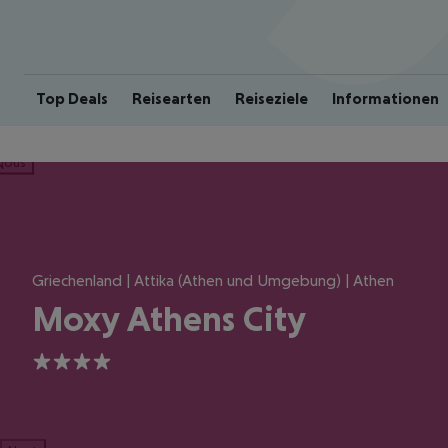
Top Deals
Reisearten
Reiseziele
Informationen
ious
Griechenland | Attika (Athen und Umgebung) | Athen
Moxy Athens City
4