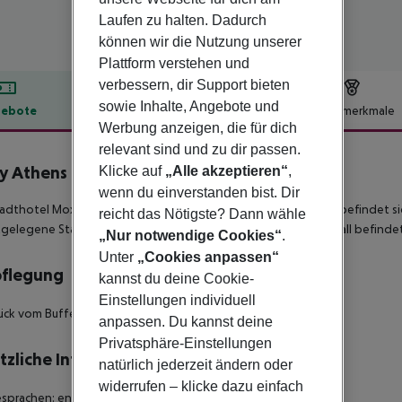
Laufen zu halten. Dadurch
können wir die Nutzung unserer
Plattform verstehen und
verbessern, dir Support bieten
sowie Inhalte, Angebote und
ebote
Hotelbeschreibung
Hotelmerkmale
Werbung anzeigen, die für dich
lbeschreibung
relevant sind und zu dir passen.
 Athens City
Klicke auf
„Alle akzeptieren“
,
4
wenn du einverstanden bist. Dir
adthotel Moxy Athens City, beliebt bei Hochzeitsreisenden, befindet si
reicht das Nötigste? Dann wähle
gelegene Stadt ist Athens. Zur ärztlichen Versorgung im Notfall befindet
„Nur notwendige Cookies“
.
Unter
„Cookies anpassen“
pflegung
kannst du deine Cookie-
Einstellungen individuell
ück vom Buffet.
anpassen. Du kannst deine
Privatsphäre-Einstellungen
tzliche Informationen
natürlich jederzeit ändern oder
widerrufen – klicke dazu einfach
esprachen: englisch. Kreditkarten: American Express und Visa.