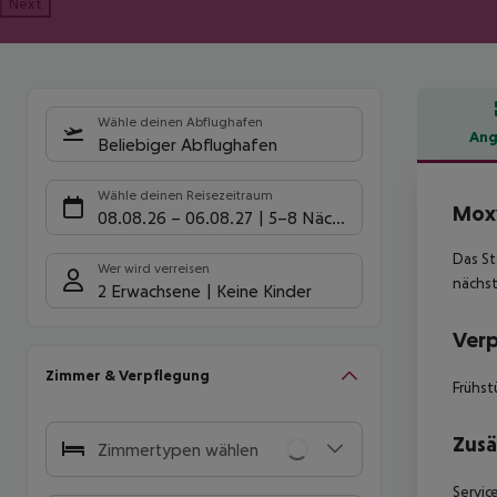
Next
Wähle deinen Abflughafen
Ang
Beliebiger Abflughafen
Hote
Wähle deinen Reisezeitraum
Moxy
08.08.26
–
06.08.27
5-8 Nächte
Das St
Wer wird verreisen
nächst
2 Erwachsene
Keine Kinder
Ver
Zimmer & Verpflegung
Frühst
Zusä
Zimmertypen wählen
Servic