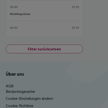
00:00
23:59
Rückflugzeiten
Rückflugzeiten
00:00
23:59
Filter zurücksetzen
Footer
Footer navigation
Über uns
AGB
Bestpreisgarantie
Cookie-Einstellungen ändern
Cookie-Richtlinie