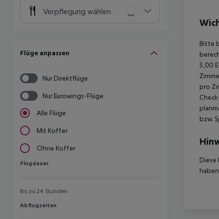
Verpflegung wählen
Wich
Bitte 
Flüge anpassen
berech
5,00 E
Zimmer
Nur Direktflüge
pro Zi
Nur Eurowings-Flüge
Check-
planmä
Alle Flüge
bzw. S
Mit Koffer
Hinw
Ohne Koffer
Diese 
Flugdauer
Flugdauer
haben,
Bis zu 24 Stunden
Abflugzeiten
Abflugzeiten