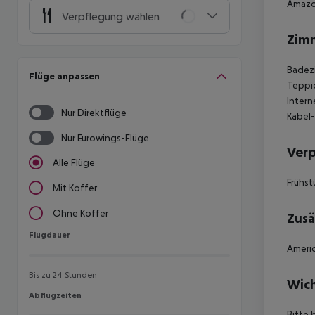
Amazon
Verpflegung wählen
Zim
Badezi
Flüge anpassen
Teppic
Intern
Nur Direktflüge
Kabel-
Nur Eurowings-Flüge
Ver
Alle Flüge
Frühst
Mit Koffer
Ohne Koffer
Zusä
Flugdauer
Flugdauer
Americ
Bis zu 24 Stunden
Wich
Abflugzeiten
Abflugzeiten
Bitte 