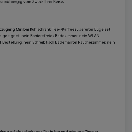
unabhängig vom Zweck Ihrer Reise.
tzugang Minibar Kühlschrank Tee-/Kaffeezubereiter Bügelset
le geeignet: nein Barrierefreies Badezimmer: nein WLAN-
 Bestellung: nein Schreibtisch Bademantel Raucherzimmer: nein
 akzeptieren
lung erfolgt direkt vor Ort in bar und wird pro Zimmer