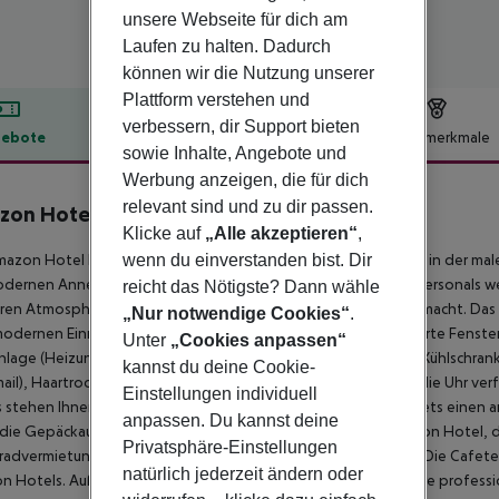
unsere Webseite für dich am
Laufen zu halten. Dadurch
können wir die Nutzung unserer
Plattform verstehen und
verbessern, dir Support bieten
ebote
Hotelbeschreibung
Hotelmerkmale
sowie Inhalte, Angebote und
lbeschreibung
Werbung anzeigen, die für dich
relevant sind und zu dir passen.
zon Hotel Athens
Klicke auf
„Alle akzeptieren“
,
3
azon Hotel befindet sich in Syntagma, im Herzen von Athen, in der maler
wenn du einverstanden bist. Dir
odernen Annehmlichkeiten. Dank des besonders erfahrenen Personals wer
reicht das Nötigste? Dann wähle
ären Atmosphäre wohlfühlen, die Ihren Aufenthalt angenehm macht. Das 
„Nur notwendige Cookies“
.
modernen Einrichtungen ausgestattet sind, wie z. B. schallisolierte Fenst
Unter
„Cookies anpassen“
nlage (Heizung, Kühlung) mit autonomem Thermostat, Musik, Kühlschrank,
kannst du deine Cookie-
ail), Haartrockner und Esstisch. Der Zimmerservice ist rund um die Uhr v
Einstellungen individuell
 stehen Ihnen 24 Stunden am Tag zur Verfügung, damit Sie stets einen
anpassen. Du kannst deine
die Gepäckaufbewahrung, den Transport vom und zum Amazon Hotel, die
Privatsphäre-Einstellungen
advermietung sowie ein Massagestudio (nach Vereinbarung). Die Cafeteri
natürlich jederzeit ändern oder
 Hotels. Außerdem gibt es einen kleinen Tagungsraum für Ihre professi