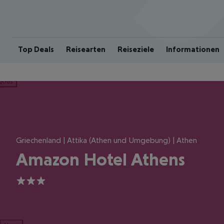
Top Deals
Reisearten
Reiseziele
Informationen
ious
Griechenland | Attika (Athen und Umgebung) | Athen
Amazon Hotel Athens
3