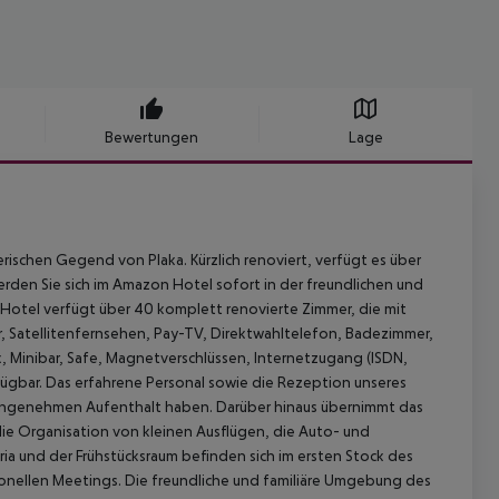
Bewertungen
Lage
ischen Gegend von Plaka. Kürzlich renoviert, verfügt es über
den Sie sich im Amazon Hotel sofort in der freundlichen und
Hotel verfügt über 40 komplett renovierte Zimmer, die mit
er, Satellitenfernsehen, Pay-TV, Direktwahltelefon, Badezimmer,
 Minibar, Safe, Magnetverschlüssen, Internetzugang (ISDN,
erfügbar. Das erfahrene Personal sowie die Rezeption unseres
 angenehmen Aufenthalt haben. Darüber hinaus übernimmt das
 Organisation von kleinen Ausflügen, die Auto- und
a und der Frühstücksraum befinden sich im ersten Stock des
onellen Meetings. Die freundliche und familiäre Umgebung des