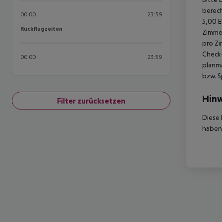
berech
00:00
23:59
5,00 E
Rückflugzeiten
Rückflugzeiten
Zimmer
pro Zi
Check-
00:00
23:59
planmä
bzw. S
Hinw
Filter zurücksetzen
Diese 
haben,