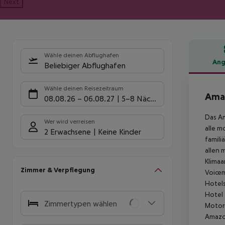
Next
Wähle deinen Abflughafen
Ang
Beliebiger Abflughafen
Hote
Wähle deinen Reisezeitraum
Ama
08.08.26
–
06.08.27
5-8 Nächte
Das Am
Wer wird verreisen
alle m
2 Erwachsene
Keine Kinder
famili
allen 
Klimaa
Zimmer & Verpflegung
Voicem
Hotels
Hotel 
Zimmertypen wählen
Motorr
Amazon