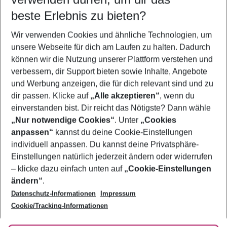
09.08.26
–
07.08.27
5-8 Nächte
beste Erlebnis zu bieten?
Wer wird verreisen
Wir verwenden Cookies und ähnliche Technologien, um
2 Erwachsene
Keine Kinder
unsere Webseite für dich am Laufen zu halten. Dadurch
können wir die Nutzung unserer Plattform verstehen und
Mehr Filter anzeigen
verbessern, dir Support bieten sowie Inhalte, Angebote
und Werbung anzeigen, die für dich relevant sind und zu
dir passen. Klicke auf
„Alle akzeptieren“
, wenn du
einverstanden bist. Dir reicht das Nötigste? Dann wähle
„Nur notwendige Cookies“
. Unter
„Cookies
anpassen“
kannst du deine Cookie-Einstellungen
Footer
Footer navigation
individuell anpassen. Du kannst deine Privatsphäre-
Über uns
Einstellungen natürlich jederzeit ändern oder widerrufen
AGB
– klicke dazu einfach unten auf
„Cookie-Einstellungen
Service & Hilfe
Bestpreisgarantie
ändern“
.
Datenschutz-Informationen
Impressum
Agenturbetreuung
Cookie-Einstellungen ändern
Folge uns
Barrierefreies Reisen
Cookie/Tracking-Informationen
Cookie-Richtlinie
Check-in
Datenschutz