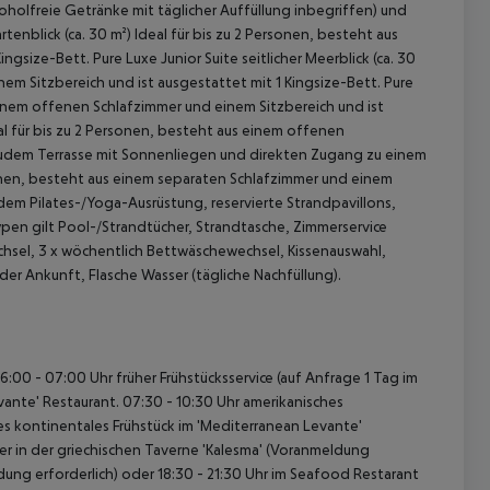
koholfreie Getränke mit täglicher Auffüllung inbegriffen) und
rtenblick (ca. 30 m²)
Ideal für bis zu 2 Personen, besteht aus
ingsize-Bett.
Pure Luxe Junior Suite seitlicher Meerblick (ca. 30
em Sitzbereich und ist ausgestattet mit 1 Kingsize-Bett.
Pure
einem offenen Schlafzimmer und einem Sitzbereich und ist
l für bis zu 2 Personen, besteht aus einem offenen
 Zudem Terrasse mit Sonnenliegen und direkten Zugang zu einem
sonen, besteht aus einem separaten Schlafzimmer und einem
dem Pilates-/Yoga-Ausrüstung, reservierte Strandpavillons,
ypen gilt Pool-/Strandtücher, Strandtasche, Zimmerservice
hsel, 3 x wöchentlich Bettwäschewechsel, Kissenauswahl,
r Ankunft, Flasche Wasser (tägliche Nachfüllung).
6:00 - 07:00 Uhr früher Frühstücksservice (auf Anfrage 1 Tag im
vante' Restaurant.
07:30 - 10:30 Uhr amerikanisches
es kontinentales Frühstück im 'Mediterranean Levante'
 in der griechischen Taverne 'Kalesma' (Voranmeldung
ldung erforderlich) oder
18:30 - 21:30 Uhr im Seafood Restarant