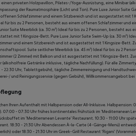
, einen privaten Holzpavillon, Pilates-/Yoga-Ausrüstung, eine Minibar (al
npassung der Raumatmosphäre (Licht und Ton).
Pure Luxe Junior Suite Ga
offenen Schlafzimmer und einem Sitzbereich und ist ausgestattet mit 1 K
al für bis zu 2 Personen, besteht aus einem offenen Schlafzimmer und ein
unior Suite Meerblick (ca. 30 m²)
Ideal für bis zu 2 Personen, besteht aus 
tattet mit 1 Kingsize-Bett.
Pure Luxe Junior Suite Swim-Up (ca. 30 m²)
Idea
zimmer und einem Sitzbereich und ist ausgestattet mit 1 Kingsize-Bett.
nschaftspool.
Suite seitlicher Meerblick (ca. 45 m²)
Ideal für bis zu 2 Per
mmer (2 Zimmer) mit Balkon und ist ausgestattet mit 1 Kingsize-Bett. Zu
r (alkoholfreie Getränke inklusive, tägliche Nachfüllung).
Für alle Zimmert
 - 22:30 Uhr, Tablettgebühr), tägliche Zimmerreinigung und Handtuchwec
rei-/ und Reinigungsservice (gegen Gebühr), Willkommensangebot bei de
pflegung
chen Ihren Aufenthalt mit Halbpension oder All-Inkluisve.
Halbpension:
0
). 07:00 - 07:30 Uhr frühes kontinentales Frühstück im 'Mediterranean Le
ücksbuffet im 'Mediterranean Levante' Restaurant.
10:30 - 11:00 Uhr spät
rant.
18:30 - 21:30 Uhr Abendessen À-la-Carte (4-Gänge-Menü) entweder
erlich) oder
18:30 - 21:30 Uhr im Greek-Grill Restaurant 'Rigani' (Voranme