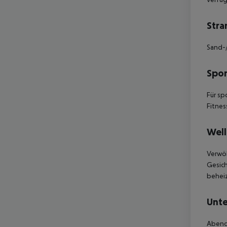
Stra
Sand-/
Spor
Für sp
Fitnes
Well
Verwöh
Gesich
beheiz
Unte
Abend