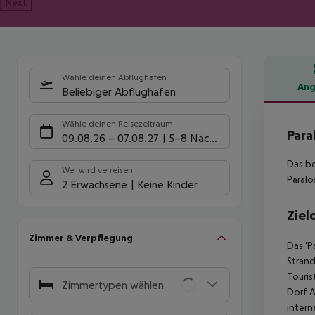
Next
Wähle deinen Abflughafen
Ang
Beliebiger Abflughafen
Hote
Wähle deinen Reisezeitraum
Para
09.08.26
–
07.08.27
5-8 Nächte
Das be
Wer wird verreisen
Paralo
2 Erwachsene
Keine Kinder
Ziel
Zimmer & Verpflegung
Das 'P
Strand
Touris
Zimmertypen wählen
Dorf A
intern