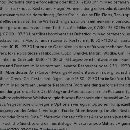
os' (Voranmeldung erforderlich) oder
18:30 - 21:30 Uhr im 'Mediterranen
Uhr im Steakhouse Restaurant 'Floga' (Voranmeldung erforderlich).
Lunchko
Restaurants die Kleiderordnung „Smart Casual“ (Keine Flip-Flops, Tanktop
hließlich à la carte): keine Warteschlangen, sondern aufmerksamer Service,
it – ganz bequem von Ihrem Tisch aus.
All- Inklusive, 07:30 - 23:30 Uhr
06
). 07:00 - 07:30 Uhr frühes kontinentales Frühstück im 'Mediterranean Le
ücksbuffet im 'Mediterranean Levante' Restaurant.
10:30 - 11:00 Uhr spät
rant.
10:15 – 23:30 Uhr zu den Getränken an den dafür vorgesehenen Bars
ein, lokale Spirituosen (Tsikoudia, Ouzo, Brandy), Martini, Wodka, Gin, 
inks und Cocktails.
12:30 - 15:00 Uhr Mittagessen ist entweder eine Kom
late und Desserts im 'Mediterranen Levante' Restaurant oder 12:30 - 15:
Uhr Abendessen À-la-Carte (4-Gänge-Menü) entweder in der griechische
Uhr im Greek-Grill Restaurant 'Rigani' oder
18:30 - 21:30 Uhr im Seafood R
Uhr im 'Mediterranen Levante' Restaurant (Voranmeldung erforderlich) od
meldung erforderlich).
Das Mittag- und Abendessen in allen Restaurants b
ählte griechische Weinkarte, griechisches Bier sowie eine Auswahl an Aper
aus.
Vegetarische und vegane Optionen verfügbar Optionen für speziell
igung vor der Ankunft verfügbar.
Für das Abendessen gilt in allen Resta
ps oder Shorts).
Dine Differently-Konzept für das Abendessen (ausschlie
e, köstliche Gerichte und ein nachhaltiger Ansatz für jede Mahlzeit – ga
bar (07:30–23:00 Uhr, Tablettgebühr).