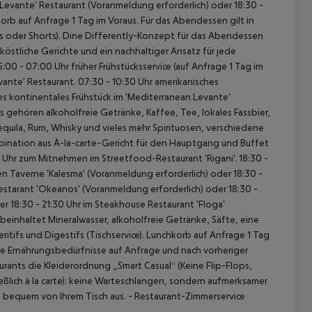
 Levante' Restaurant (Voranmeldung erforderlich) oder
18:30 -
rb auf Anfrage 1 Tag im Voraus.
Für das Abendessen gilt in
s oder Shorts).
Dine Differently-Konzept für das Abendessen
 köstliche Gerichte und ein nachhaltiger Ansatz für jede
:00 - 07:00 Uhr früher Frühstücksservice (auf Anfrage 1 Tag im
vante' Restaurant.
07:30 - 10:30 Uhr amerikanisches
es kontinentales Frühstück im 'Mediterranean Levante'
 gehören alkoholfreie Getränke, Kaffee, Tee, lokales Fassbier,
Tequila, Rum, Whisky und vieles mehr Spirituosen, verschiedene
bination aus À-la-carte-Gericht für den Hauptgang und Buffet
30 Uhr zum Mitnehmen im Streetfood-Restaurant 'Rigani'.
18:30 -
n Taverne 'Kalesma' (Voranmeldung erforderlich) oder
18:30 -
estarant 'Okeanos' (Voranmeldung erforderlich) oder
18:30 -
er
18:30 - 21:30 Uhr im Steakhouse Restaurant 'Floga'
einhaltet Mineralwasser, alkoholfreie Getränke, Säfte, eine
itifs und Digestifs (Tischservice). Lunchkorb auf Anfrage 1 Tag
e Ernährungsbedürfnisse auf Anfrage und nach vorheriger
urants die Kleiderordnung „Smart Casual“ (Keine Flip-Flops,
ßlich à la carte): keine Warteschlangen, sondern aufmerksamer
nz bequem von Ihrem Tisch aus.
- Restaurant-Zimmerservice