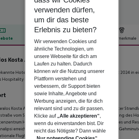
verwenden dürfen,
um dir das beste
Erlebnis zu bieten?
ebote
Hotelbeschreibung
Hotelmerkmale
Wir verwenden Cookies und
lbeschreibung
ähnliche Technologien, um
unsere Webseite für dich am
los Kosta Alímia
Laufen zu halten. Dadurch
5
können wir die Nutzung unserer
kannte Hotel (ex Paralos Kosta Mare) begrüßt seine Gäste seit 2024 in
Plattform verstehen und
s Hospitality Hotels, und ist ein 'Adults-Friendly' Hotel.
verbessern, dir Support bieten
sowie Inhalte, Angebote und
ort
Werbung anzeigen, die für dich
relevant sind und zu dir passen.
aralos Kosta Alímia' (ex Paralos Kosta Mare) befindet sich in bester Strand
straße vom Sand/Kiesstrand getrennt. In der näheren Umgebung des Hote
Klicke auf
„Alle akzeptieren“
,
tenzentrum Hersonissos mit zahlreichen Geschäften, Bars, Cafes und Restau
wenn du einverstanden bist. Dir
nalipsi erreichen Sie bequem über die Strandpromenade, in 15 Gehminuten
reicht das Nötigste? Dann wähle
ationale Flughafen etwa 20 km.
„Nur notwendige Cookies“
.