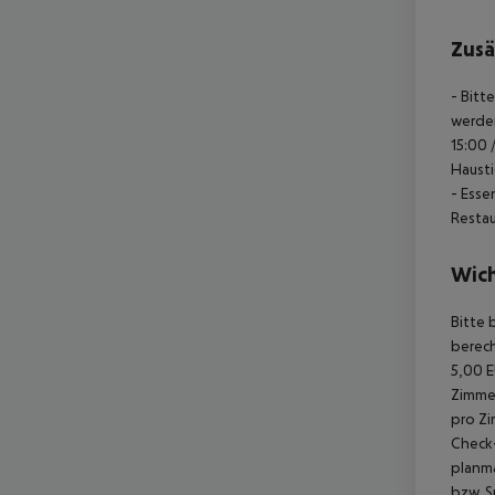
Zusä
- Bitt
werden
15:00 
Hausti
- Esse
Restau
Wich
Bitte 
berech
5,00 E
Zimmer
pro Zi
Check-
planmä
bzw. S