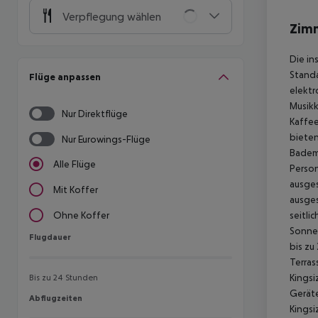
Verpflegung wählen
Zim
Die in
Standa
Flüge anpassen
elektr
Musikk
Nur Direktflüge
Kaffee
biete
Nur Eurowings-Flüge
Badem
Alle Flüge
Person
ausges
Mit Koffer
ausges
seitlic
Ohne Koffer
Sonne
Flugdauer
Flugdauer
bis zu
Terras
Kingsi
Bis zu 24 Stunden
Gerät
Abflugzeiten
Abflugzeiten
Kingsi