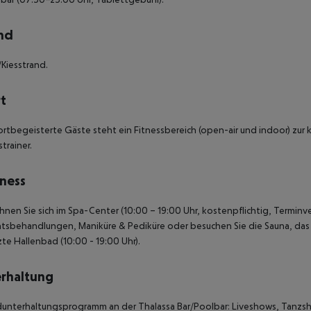
nd
Kiesstrand.
t
ortbegeisterte Gäste steht ein Fitnessbereich (open-air und indoor) zur 
strainer.
ness
nen Sie sich im Spa-Center (10:00 – 19:00 Uhr, kostenpflichtig, Termi
tsbehandlungen, Maniküre & Pediküre oder besuchen Sie die Sauna, da
te Hallenbad (10:00 - 19:00 Uhr).
rhaltung
unterhaltungsprogramm an der Thalassa Bar/Poolbar: Liveshows, Tanz