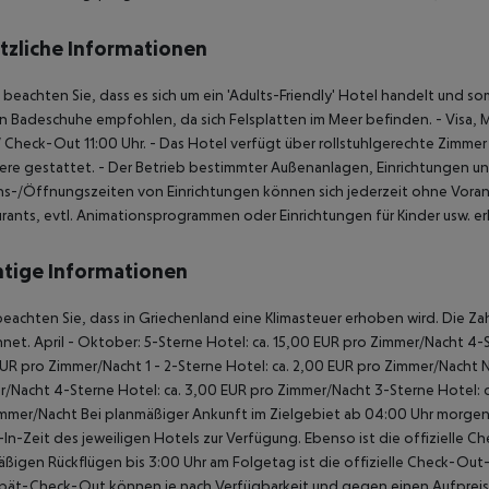
tzliche Informationen
e beachten Sie, dass es sich um ein 'Adults-Friendly' Hotel handelt und 
 Badeschuhe empfohlen, da sich Felsplatten im Meer befinden.
- Visa, 
/ Check-Out 11:00 Uhr.
- Das Hotel verfügt über rollstuhlgerechte Zimmer 
ere gestattet.
- Der Betrieb bestimmter Außenanlagen, Einrichtungen u
ns-/Öffnungszeiten von Einrichtungen können sich jederzeit ohne Vora
rants, evtl. Animationsprogrammen oder Einrichtungen für Kinder usw. er
tige Informationen
beachten Sie, dass in Griechenland eine Klimasteuer erhoben wird. Die Zah
net. April - Oktober: 5-Sterne Hotel: ca. 15,00 EUR pro Zimmer/Nacht 4-S
UR pro Zimmer/Nacht 1 - 2-Sterne Hotel: ca. 2,00 EUR pro Zimmer/Nacht 
/Nacht 4-Sterne Hotel: ca. 3,00 EUR pro Zimmer/Nacht 3-Sterne Hotel: ca
mmer/Nacht Bei planmäßiger Ankunft im Zielgebiet ab 04:00 Uhr morgens
In-Zeit des jeweiligen Hotels zur Verfügung. Ebenso ist die offizielle C
ßigen Rückflügen bis 3:00 Uhr am Folgetag ist die offizielle Check-Out
pät-Check-Out können je nach Verfügbarkeit und gegen einen Aufpreis