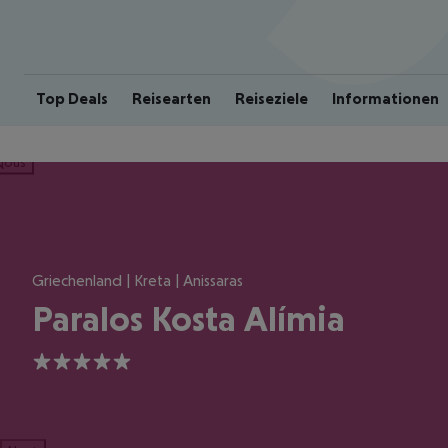
Top Deals
Reisearten
Reiseziele
Informationen
ious
Griechenland | Kreta | Anissaras
Paralos Kosta Alímia
5