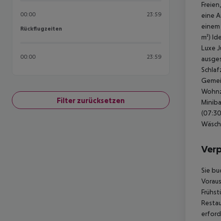
Freien
00:00
23:59
eine A
einem 
Rückflugzeiten
Rückflugzeiten
m²)
Ide
Luxe J
00:00
23:59
ausges
Schlaf
Gemei
Wohnzi
Filter zurücksetzen
Miniba
(07:30
Wäsche
Ver
Sie bu
Voraus
Frühst
Restau
erford