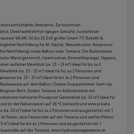
 und komfortables Ambiente. Zur luxuriösen
ilator, Direktwahltelefon (gegen Gebühr), kostenloser
hspeed-WLAN, 50 bis 55 Zoll großer Smart-TV (Satellit &
 täglicher Nachfüllung für AI-Gäste), Wasserkocher, Nespresso-
che Nachfüllung) sowie Balkon oder Terrasse. Die Badezimmer
he Wand getrennt), Haartrockner, Kosmetikspiegel, Slippers,
r seitlicher Meerblick (ca. 23 - 25 m²)
Ideal für bis zu 2
erblick (ca. 23 - 25 m²)
Ideal für bis zu 2 Personen und
anne (ca. 23 - 25 m²)
Ideal für bis zu 2 Personen und
e-Badewanne auf dem Balkon.
Deluxe Doppelzimmer Swim-Up
1 Kingsize-Bett. Zudem Terrasse im Außenbereich mit
lzimmer beheizter Privatpool Gartenblick (ca. 23 m²)
Ideal für
ool (in der Nebensaison auf 26 °C beheizt) und eine private
 akzeptieren
(ca. 23 m²)
Ideal für bis zu 2 Personen und ausgestattet mit 1
 Freien, eine Feuerstelle auf der Terrasse und sanfte Pilates-
3 m²)
Ideal für bis zu 2 Personen und ausgestattet mit 1
Feuerstelle auf der Terrasse, eine Hydromassagewanne im