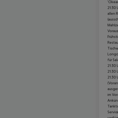
'Okean
21:30 
allen 
(aussc
Mahlze
Voraus
Frühst
Restau
Tischw
Longdr
für Sa
21:30 
21:30 
21:30 
(Voran
ausgew
im Vor
Ankünd
Tankto
Servic
verfüg