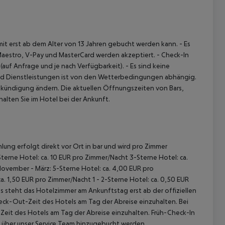
somit erst ab dem Alter von 13 Jahren gebucht werden kann.
- Es
Maestro, V-Pay und MasterCard werden akzeptiert.
- Check-In
(auf Anfrage und je nach Verfügbarkeit).
- Es sind keine
nd Dienstleistungen ist von den Wetterbedingungen abhängig.
nkündigung ändern. Die aktuellen Öffnungszeiten von Bars,
halten Sie im Hotel bei der Ankunft.
lung erfolgt direkt vor Ort in bar und wird pro Zimmer
terne Hotel: ca. 10 EUR pro Zimmer/Nacht 3-Sterne Hotel: ca.
November - März: 5-Sterne Hotel: ca. 4,00 EUR pro
. 1,50 EUR pro Zimmer/Nacht 1 - 2-Sterne Hotel: ca. 0,50 EUR
 steht das Hotelzimmer am Ankunftstag erst ab der offiziellen
heck-Out-Zeit des Hotels am Tag der Abreise einzuhalten. Bei
-Zeit des Hotels am Tag der Abreise einzuhalten. Früh-Check-In
 über unser Service Team hinzugebucht werden.