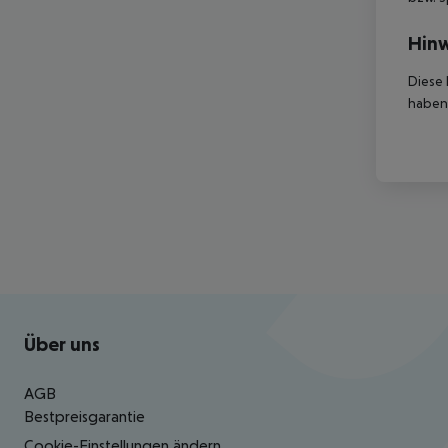
Hinw
Diese 
haben,
Footer
Footer navigation
Über uns
AGB
Bestpreisgarantie
Cookie-Einstellungen ändern