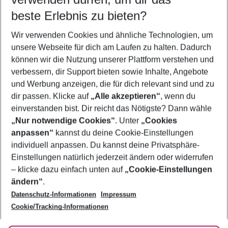
10.08.26
–
08.08.27
5-8 Nächte
beste Erlebnis zu bieten?
Wer wird verreisen
Wir verwenden Cookies und ähnliche Technologien, um
2 Erwachsene
Keine Kinder
unsere Webseite für dich am Laufen zu halten. Dadurch
können wir die Nutzung unserer Plattform verstehen und
Mehr Filter anzeigen
verbessern, dir Support bieten sowie Inhalte, Angebote
und Werbung anzeigen, die für dich relevant sind und zu
dir passen. Klicke auf
„Alle akzeptieren“
, wenn du
einverstanden bist. Dir reicht das Nötigste? Dann wähle
„Nur notwendige Cookies“
. Unter
„Cookies
anpassen“
kannst du deine Cookie-Einstellungen
Footer
Footer navigation
individuell anpassen. Du kannst deine Privatsphäre-
Über uns
Einstellungen natürlich jederzeit ändern oder widerrufen
AGB
– klicke dazu einfach unten auf
„Cookie-Einstellungen
Service & Hilfe
Bestpreisgarantie
ändern“
.
Datenschutz-Informationen
Impressum
Agenturbetreuung
Cookie-Einstellungen ändern
Folge uns
Barrierefreies Reisen
Cookie/Tracking-Informationen
Cookie-Richtlinie
Check-in
Datenschutz