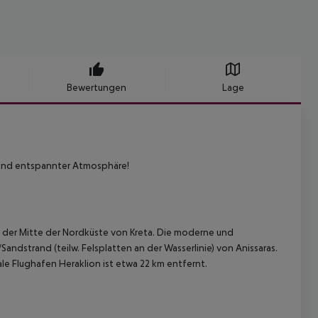
Bewertungen
Lage
d und entspannter Atmosphäre!
in der Mitte der Nordküste von Kreta. Die moderne und
andstrand (teilw. Felsplatten an der Wasserlinie) von Anissaras.
le Flughafen Heraklion ist etwa 22 km entfernt.