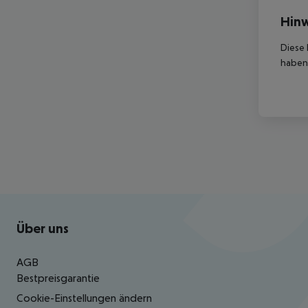
Hinw
Diese 
haben,
Footer
Footer navigation
Über uns
AGB
Bestpreisgarantie
Cookie-Einstellungen ändern