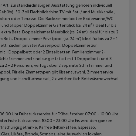
r Art. Zur standardmäßigen Ausstattung gehören individuell
bühr), 50-Zoll Flachbildschirm TV mit Sat-/ und Musikkanäle,
Balkon oder Terrasse. Die Badezimmer bieten Badewanne/WC
und Slipper.
Doppelzimmer Gartenblick (ca. 24 m²)
Ideal für bis
 extra Bett.
Doppelzimmer Meerblick (ca. 24 m²)
Ideal für bis zu 2
a Bett.
Doppelzimmer Privatpool (ca. 24 m²)
Ideal für bis zu 2 + 1
Bett. Zudem privater Aussenpool.
Doppelzimmer zur
 mit 1 Doppelbett oder 2 Einzelbetten.
Familienzimmer 2-
te Schlafzimmer und sind ausgestattet mit 1 Doppelbett und 3
s zu 2 + 2 Personen, verfügt über 2 separate Schlafzimmer und
npool.
Für alle Zimmertypen gilt Kissenauswahl, Zimmerservice
nigung und Handtuchwecsel, 2 x wöchentlich Bettwäschewechsel
 akzeptieren
06:00 Uhr Frühstücksservice für Frühaufsteher.
07:00 - 10:00 Uhr
äter Frühstücksservice.
10:00 - 23:00 Uhr Eis wird den ganzen
frischungsgetränke, Kaffee (Filterkaffee, Espresso,
Glas, Liköre, Brandy, Schnaps, eine Auswahl an lokalen