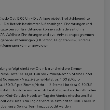
 Check-Out 12:00 Uhr
- Die Anlage bietet 2 rollstuhlgerechte
.
- Der Betrieb bestimmter Außenanlagen, Einrichtungen und
gszeiten von Einrichtungen können sich jederzeit ohne
 SPA-/Wellness Einrichtungen und evtl. Animationsprogrammen
gebene Entfernungen (z.B. Strand, Flughafen usw.) sind die
 Entfernungen können abweichen.
lung erfolgt direkt vor Ort in bar und wird pro Zimmer
terne Hotel: ca. 10,00 EUR pro Zimmer/Nacht
3-Sterne Hotel:
ht
November - März:
5-Sterne Hotel: ca. 4,00 EUR pro
ca. 1,50 EUR pro Zimmer/Nacht
1 - 2-Sterne Hotel: ca. 0,50 EUR
 steht das Hotelzimmer am Ankunftstag erst ab der offiziellen
heck-Out-Zeit des Hotels am Tag der Abreise einzuhalten. Bei
-Zeit des Hotels am Tag der Abreise einzuhalten. Früh-Check-In
 über unser Service Team hinzugebucht werden.