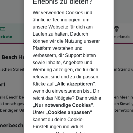
Erlebnis zu bieten?
Wir verwenden Cookies und
ähnliche Technologien, um
unsere Webseite für dich am
Laufen zu halten. Dadurch
ebote
Hotelbeschreibung
Hotelmerkmale
können wir die Nutzung unserer
lbeschreibung
Plattform verstehen und
verbessern, dir Support bieten
a Beach Hotel
sowie Inhalte, Angebote und
5
tischen Stil erbaute 5*-Sterne Hotelanlage mit herrlicher Lage am Stran
Werbung anzeigen, die für dich
relevant sind und zu dir passen.
ort
Klicke auf
„Alle akzeptieren“
,
wenn du einverstanden bist. Dir
ella Beach' befindet sich an einem herrlichen Strand am kretischen Meer 
reicht das Nötigste? Dann wähle
ektonisch geschmackvolle Hotelanlage liegt am flach abfallenden Kiesel-/S
„Nur notwendige Cookies“
.
bendigen Urlaubsort Hersonissos sind es etwa 4 km und der Internationa
Unter
„Cookies anpassen“
kannst du deine Cookie-
merbeschreibung
Einstellungen individuell