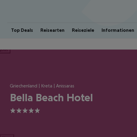
Top Deals
Reisearten
Reiseziele
Informationen
ious
Griechenland | Kreta | Anissaras
Bella Beach Hotel
5