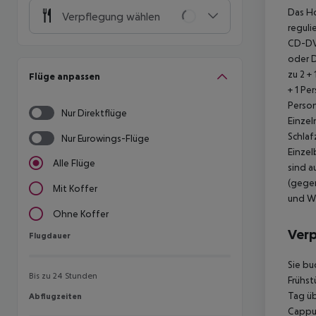
Das Ho
Verpflegung wählen
reguli
CD-DV
oder D
zu 2 +
Flüge anpassen
+ 1 Pe
Person
Nur Direktflüge
Einzel
Schlaf
Nur Eurowings-Flüge
Einzel
Alle Flüge
sind a
(gegen
Mit Koffer
und Wä
Ohne Koffer
Ver
Flugdauer
Flugdauer
Sie bu
Bis zu 24 Stunden
Frühst
Tag üb
Abflugzeiten
Abflugzeiten
Cappuc