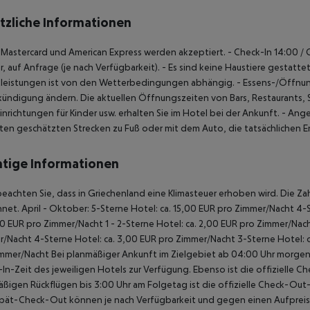
tzliche Informationen
, Mastercard und American Express werden akzeptiert.
- Check-In 14:00 /
, auf Anfrage (je nach Verfügbarkeit).
- Es sind keine Haustiere gestattet
tleistungen ist von den Wetterbedingungen abhängig.
- Essens-/Öffnun
ündigung ändern. Die aktuellen Öffnungszeiten von Bars, Restaurants,
inrichtungen für Kinder usw. erhalten Sie im Hotel bei der Ankunft.
- Ange
ten geschätzten Strecken zu Fuß oder mit dem Auto, die tatsächlichen
tige Informationen
beachten Sie, dass in Griechenland eine Klimasteuer erhoben wird. Die Zah
hnet.
April - Oktober:
5-Sterne Hotel: ca. 15,00 EUR pro Zimmer/Nacht
4-S
00 EUR pro Zimmer/Nacht
1 - 2-Sterne Hotel: ca. 2,00 EUR pro Zimmer/Nac
r/Nacht
4-Sterne Hotel: ca. 3,00 EUR pro Zimmer/Nacht
3-Sterne Hotel: 
immer/Nacht
Bei planmäßiger Ankunft im Zielgebiet ab 04:00 Uhr morgens
In-Zeit des jeweiligen Hotels zur Verfügung. Ebenso ist die offizielle C
ßigen Rückflügen bis 3:00 Uhr am Folgetag ist die offizielle Check-Out
pät-Check-Out können je nach Verfügbarkeit und gegen einen Aufpreis