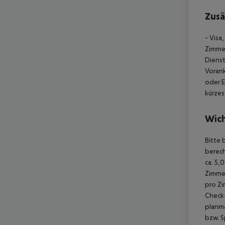
Zusä
- Visa
Zimmer
Diens
Vorank
oder E
kürzes
Wich
Bitte 
berec
ca. 5,
Zimme
pro Z
Check-
planmä
bzw. S