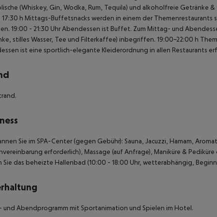
lische (Whiskey, Gin, Wodka, Rum, Tequila) und alkoholfreie Getränke & 
- 17:30 h Mittags-Buffetsnacks werden in einem der Themenrestaurants se
en.
19:00 - 21:30 Uhr Abendessen ist Buffet.
Zum Mittag- und Abendessen 
ke, stilles Wasser, Tee und Filterkaffee) inbegriffen.
19:00-22:00 h Them
ssen ist eine sportlich-elegante Kleiderordnung in allen Restaurants erf
nd
trand.
ness
nnen Sie im SPA-Center (gegen Gebühr): Sauna, Jacuzzi, Hamam, Aroma
nvereinbarung erforderlich), Massage (auf Anfrage), Maniküre & Pediküre 
 Sie das beheizte Hallenbad (10:00 - 18:00 Uhr, wetterabhängig, Beginn
rhaltung
- und Abendprogramm mit Sportanimation und Spielen im Hotel.