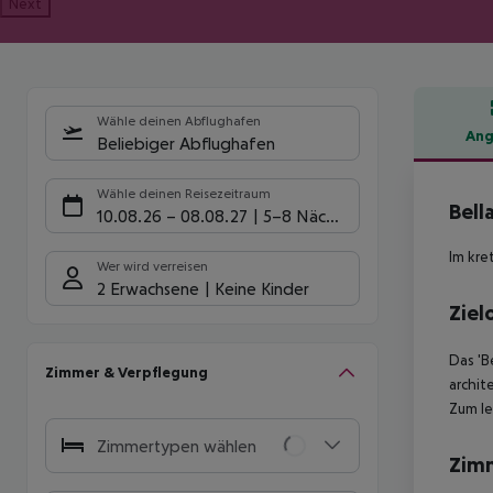
Next
Wähle deinen Abflughafen
Ang
Beliebiger Abflughafen
Hote
Wähle deinen Reisezeitraum
Bell
10.08.26
–
08.08.27
5-8 Nächte
Im kre
Wer wird verreisen
2 Erwachsene
Keine Kinder
Ziel
Das 'B
Zimmer & Verpflegung
archit
Zum le
Zimmertypen wählen
Zim