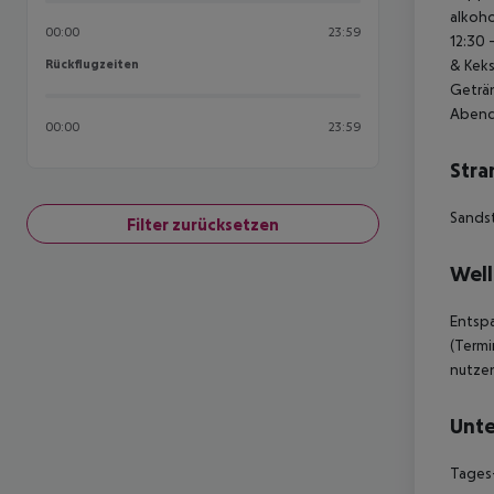
alkoho
00:00
23:59
12:30 
Rückflugzeiten
& Keks
Rückflugzeiten
Geträn
Abende
00:00
23:59
Stra
Sands
Filter zurücksetzen
Well
Entspa
(Termi
nutzen
Unte
Tages