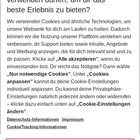
08.08.26
–
06.08.27
5-8 Nächte
beste Erlebnis zu bieten?
Wer wird verreisen
Wir verwenden Cookies und ähnliche Technologien, um
2 Erwachsene
Keine Kinder
unsere Webseite für dich am Laufen zu halten. Dadurch
können wir die Nutzung unserer Plattform verstehen und
Mehr Filter anzeigen
verbessern, dir Support bieten sowie Inhalte, Angebote
und Werbung anzeigen, die für dich relevant sind und zu
dir passen. Klicke auf
„Alle akzeptieren“
, wenn du
einverstanden bist. Dir reicht das Nötigste? Dann wähle
„Nur notwendige Cookies“
. Unter
„Cookies
anpassen“
kannst du deine Cookie-Einstellungen
Footer
Footer navigation
individuell anpassen. Du kannst deine Privatsphäre-
Über uns
Einstellungen natürlich jederzeit ändern oder widerrufen
AGB
– klicke dazu einfach unten auf
„Cookie-Einstellungen
Service & Hilfe
Bestpreisgarantie
ändern“
.
Datenschutz-Informationen
Impressum
Agenturbetreuung
Cookie-Einstellungen ändern
Folge uns
Barrierefreies Reisen
Cookie/Tracking-Informationen
Cookie-Richtlinie
Check-in
Datenschutz