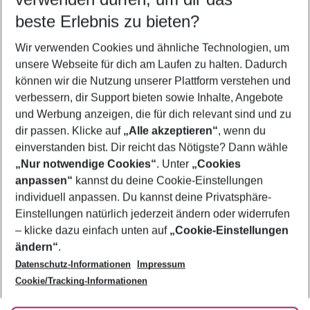
10.08.26
–
08.08.27
5-8 Nächte
beste Erlebnis zu bieten?
Wer wird verreisen
Wir verwenden Cookies und ähnliche Technologien, um
2 Erwachsene
Keine Kinder
unsere Webseite für dich am Laufen zu halten. Dadurch
können wir die Nutzung unserer Plattform verstehen und
Mehr Filter anzeigen
verbessern, dir Support bieten sowie Inhalte, Angebote
und Werbung anzeigen, die für dich relevant sind und zu
dir passen. Klicke auf
„Alle akzeptieren“
, wenn du
einverstanden bist. Dir reicht das Nötigste? Dann wähle
„Nur notwendige Cookies“
. Unter
„Cookies
anpassen“
kannst du deine Cookie-Einstellungen
Footer
Footer navigation
individuell anpassen. Du kannst deine Privatsphäre-
Über uns
Einstellungen natürlich jederzeit ändern oder widerrufen
AGB
– klicke dazu einfach unten auf
„Cookie-Einstellungen
Service & Hilfe
Bestpreisgarantie
ändern“
.
Datenschutz-Informationen
Impressum
Agenturbetreuung
Cookie-Einstellungen ändern
Folge uns
Barrierefreies Reisen
Cookie/Tracking-Informationen
Cookie-Richtlinie
Check-in
Datenschutz