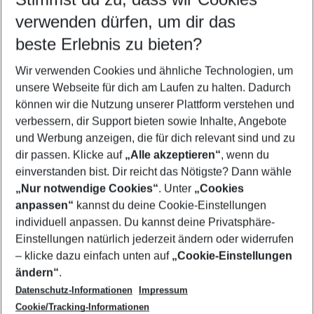
verwenden dürfen, um dir das
Wähle deinen Reisezeitraum
11.08.26
–
09.08.27
5-8 Nächte
beste Erlebnis zu bieten?
Wer wird verreisen
Wir verwenden Cookies und ähnliche Technologien, um
2 Erwachsene
Keine Kinder
unsere Webseite für dich am Laufen zu halten. Dadurch
können wir die Nutzung unserer Plattform verstehen und
Mehr Filter anzeigen
verbessern, dir Support bieten sowie Inhalte, Angebote
und Werbung anzeigen, die für dich relevant sind und zu
dir passen. Klicke auf
„Alle akzeptieren“
, wenn du
einverstanden bist. Dir reicht das Nötigste? Dann wähle
„Nur notwendige Cookies“
. Unter
„Cookies
anpassen“
kannst du deine Cookie-Einstellungen
Footer
Footer navigation
individuell anpassen. Du kannst deine Privatsphäre-
Über uns
Einstellungen natürlich jederzeit ändern oder widerrufen
AGB
– klicke dazu einfach unten auf
„Cookie-Einstellungen
Service & Hilfe
Bestpreisgarantie
ändern“
.
Datenschutz-Informationen
Impressum
Agenturbetreuung
Cookie-Einstellungen ändern
Folge uns
Barrierefreies Reisen
Cookie/Tracking-Informationen
Cookie-Richtlinie