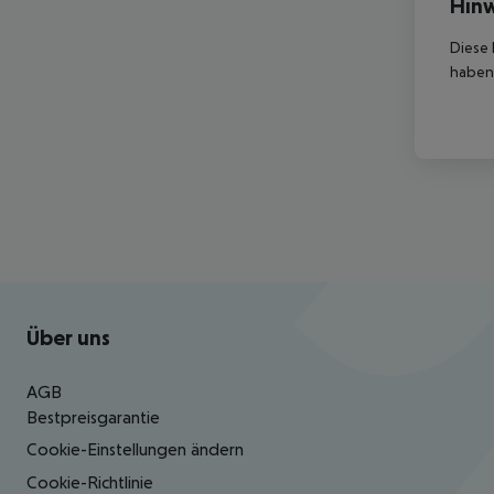
Hinw
Diese 
haben,
Footer
Footer navigation
Über uns
AGB
Bestpreisgarantie
Cookie-Einstellungen ändern
Cookie-Richtlinie