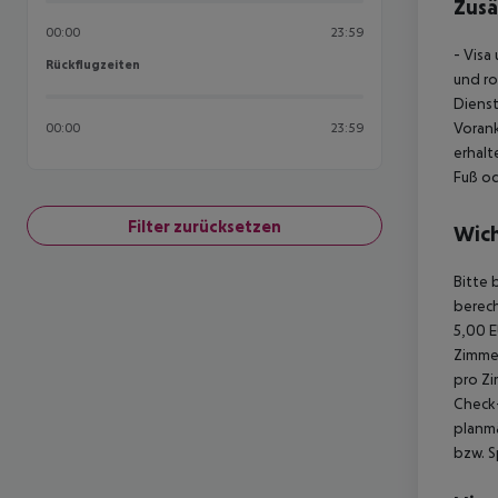
Zusä
00:00
23:59
- Visa
Rückflugzeiten
Rückflugzeiten
und ro
Diens
Vorank
00:00
23:59
erhalt
Fuß od
Filter zurücksetzen
Wich
Bitte 
berech
5,00 E
Zimmer
pro Zi
Check-
planmä
bzw. S