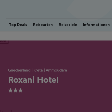
Top Deals
Reisearten
Reiseziele
Informationen
ious
Griechenland | Kreta | Ammoudara
Roxani Hotel
3