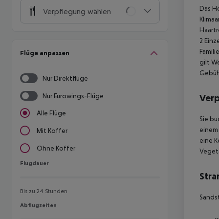
Das Ho
Verpflegung wählen
Klimaa
Haartr
2 Einz
Famili
Flüge anpassen
gilt W
Gebühr
Nur Direktflüge
Nur Eurowings-Flüge
Ver
Alle Flüge
Sie bu
einem 
Mit Koffer
eine K
Ohne Koffer
Vegeta
Flugdauer
Flugdauer
Stra
Bis zu 24 Stunden
Sands
Abflugzeiten
Abflugzeiten