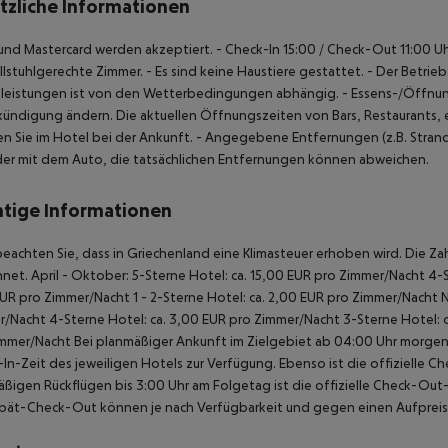
tzliche Informationen
 und Mastercard werden akzeptiert.
- Check-In 15:00 / Check-Out 11:00 U
llstuhlgerechte Zimmer.
- Es sind keine Haustiere gestattet.
- Der Betrie
tleistungen ist von den Wetterbedingungen abhängig.
- Essens-/Öffnun
ündigung ändern. Die aktuellen Öffnungszeiten von Bars, Restaurants, 
en Sie im Hotel bei der Ankunft.
- Angegebene Entfernungen (z.B. Strand,
er mit dem Auto, die tatsächlichen Entfernungen können abweichen.
tige Informationen
beachten Sie, dass in Griechenland eine Klimasteuer erhoben wird. Die Zah
net. April - Oktober: 5-Sterne Hotel: ca. 15,00 EUR pro Zimmer/Nacht 4-S
UR pro Zimmer/Nacht 1 - 2-Sterne Hotel: ca. 2,00 EUR pro Zimmer/Nacht 
/Nacht 4-Sterne Hotel: ca. 3,00 EUR pro Zimmer/Nacht 3-Sterne Hotel: ca
mmer/Nacht Bei planmäßiger Ankunft im Zielgebiet ab 04:00 Uhr morgens
In-Zeit des jeweiligen Hotels zur Verfügung. Ebenso ist die offizielle C
ßigen Rückflügen bis 3:00 Uhr am Folgetag ist die offizielle Check-Out
pät-Check-Out können je nach Verfügbarkeit und gegen einen Aufpreis