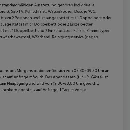
ur standardmäßigen Ausstattung gehören individuelle
preis), Sat-TV, Kühlschrank, Wasserkocher, Dusche/WC,
r bis zu 2 Personen und ist ausgestattet mit 1 Doppelbett oder
ist ausgestattet mit 1 Doppelbett oder 2 Einzelbetten.
tet mit 1 Doppelbett und 2 Einzelbetten.
Für alle Zimmertypen
ettwäschewechsel, Wäscherei-Reinigungsservice (gegen
 akzeptieren
bpension'. Morgens bedienen Sie sich von 07:30-09:30 Uhr an
e ist auf Anfrage möglich. Das Abendessen (für HP-Gäste) ist
zum Hauptgang und wird von 19:00-20:00 Uhr gereicht.
unchkorb ebenfalls auf Anfrage, 1 Tag im Voraus.