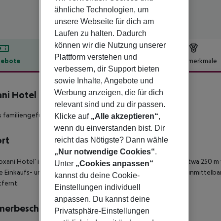
ähnliche Technologien, um
unsere Webseite für dich am
Laufen zu halten. Dadurch
können wir die Nutzung unserer
Plattform verstehen und
ebote
Hotelbeschreibung
Hotelmerkmale
verbessern, dir Support bieten
lbeschreibung
sowie Inhalte, Angebote und
Werbung anzeigen, die für dich
ni Hotel
3
relevant sind und zu dir passen.
s familiengeführtes 3*-Sterne Hotel in Strandnähe!
Klicke auf
„Alle akzeptieren“
,
wenn du einverstanden bist. Dir
ort
reicht das Nötigste? Dann wähle
„Nur notwendige Cookies“
.
oxani Hotel' ist ein kleines Familienhotel in Amoudara und ist etwa 250
Unter
„Cookies anpassen“
e Einkaufs- und Unterhaltungsmöglichkeiten befinden sich in unmittelbare
kannst du deine Cookie-
fernt.
Einstellungen individuell
anpassen. Du kannst deine
merbeschreibung
Privatsphäre-Einstellungen