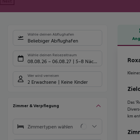
Next
Wähle deinen Abflughafen
Ang
Beliebiger Abflughafen
Hote
Wähle deinen Reisezeitraum
Roxa
08.08.26
–
06.08.27
5-8 Nächte
Kleine
Wer wird verreisen
2 Erwachsene
Keine Kinder
Ziel
Das 'R
Zimmer & Verpflegung
Divers
km ent
Zimmertypen wählen
Zim