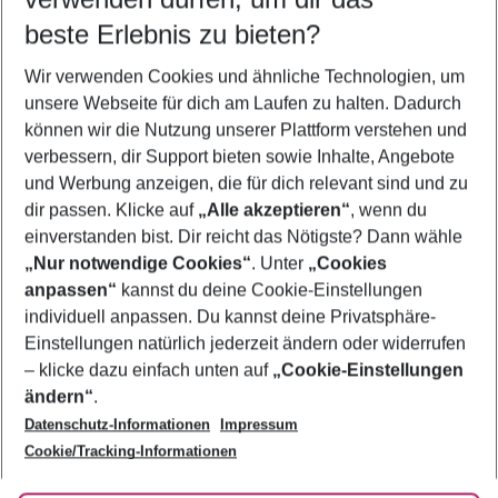
08.08.26
–
06.08.27
5-8 Nächte
beste Erlebnis zu bieten?
Wer wird verreisen
Wir verwenden Cookies und ähnliche Technologien, um
2 Erwachsene
Keine Kinder
unsere Webseite für dich am Laufen zu halten. Dadurch
können wir die Nutzung unserer Plattform verstehen und
Mehr Filter anzeigen
verbessern, dir Support bieten sowie Inhalte, Angebote
und Werbung anzeigen, die für dich relevant sind und zu
dir passen. Klicke auf
„Alle akzeptieren“
, wenn du
einverstanden bist. Dir reicht das Nötigste? Dann wähle
„Nur notwendige Cookies“
. Unter
„Cookies
anpassen“
kannst du deine Cookie-Einstellungen
Footer
Footer navigation
individuell anpassen. Du kannst deine Privatsphäre-
Über uns
Einstellungen natürlich jederzeit ändern oder widerrufen
AGB
– klicke dazu einfach unten auf
„Cookie-Einstellungen
Service & Hilfe
Bestpreisgarantie
ändern“
.
Datenschutz-Informationen
Impressum
Agenturbetreuung
Cookie-Einstellungen ändern
Folge uns
Barrierefreies Reisen
Cookie/Tracking-Informationen
Cookie-Richtlinie
Check-in
Datenschutz