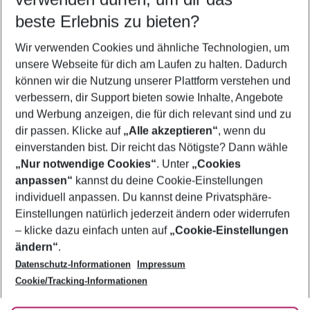
08.08.26
–
06.08.27
5-8 Nächte
beste Erlebnis zu bieten?
Wer wird verreisen
Wir verwenden Cookies und ähnliche Technologien, um
2 Erwachsene
Keine Kinder
unsere Webseite für dich am Laufen zu halten. Dadurch
können wir die Nutzung unserer Plattform verstehen und
Mehr Filter anzeigen
verbessern, dir Support bieten sowie Inhalte, Angebote
und Werbung anzeigen, die für dich relevant sind und zu
dir passen. Klicke auf
„Alle akzeptieren“
, wenn du
einverstanden bist. Dir reicht das Nötigste? Dann wähle
„Nur notwendige Cookies“
. Unter
„Cookies
anpassen“
kannst du deine Cookie-Einstellungen
Footer
Footer navigation
individuell anpassen. Du kannst deine Privatsphäre-
Über uns
Einstellungen natürlich jederzeit ändern oder widerrufen
AGB
– klicke dazu einfach unten auf
„Cookie-Einstellungen
Service & Hilfe
Bestpreisgarantie
ändern“
.
Datenschutz-Informationen
Impressum
Agenturbetreuung
Cookie-Einstellungen ändern
Folge uns
Barrierefreies Reisen
Cookie/Tracking-Informationen
Cookie-Richtlinie
Check-in
Datenschutz