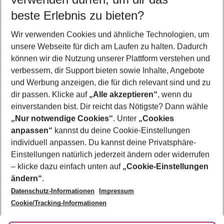
11.08.26
–
09.08.27
5-8 Nächte
beste Erlebnis zu bieten?
Wer wird verreisen
Wir verwenden Cookies und ähnliche Technologien, um
2 Erwachsene
Keine Kinder
unsere Webseite für dich am Laufen zu halten. Dadurch
können wir die Nutzung unserer Plattform verstehen und
Mehr Filter anzeigen
verbessern, dir Support bieten sowie Inhalte, Angebote
und Werbung anzeigen, die für dich relevant sind und zu
dir passen. Klicke auf
„Alle akzeptieren“
, wenn du
einverstanden bist. Dir reicht das Nötigste? Dann wähle
„Nur notwendige Cookies“
. Unter
„Cookies
anpassen“
kannst du deine Cookie-Einstellungen
Footer
Footer navigation
individuell anpassen. Du kannst deine Privatsphäre-
Über uns
Einstellungen natürlich jederzeit ändern oder widerrufen
AGB
– klicke dazu einfach unten auf
„Cookie-Einstellungen
Service & Hilfe
Bestpreisgarantie
ändern“
.
Datenschutz-Informationen
Impressum
Agenturbetreuung
Cookie-Einstellungen ändern
Folge uns
Barrierefreies Reisen
Cookie/Tracking-Informationen
Cookie-Richtlinie
Check-in
Datenschutz