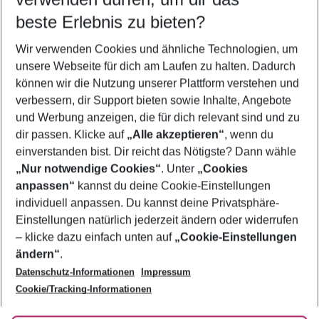
10.08.26
–
08.08.27
5-8 Nächte
beste Erlebnis zu bieten?
Wer wird verreisen
Wir verwenden Cookies und ähnliche Technologien, um
2 Erwachsene
Keine Kinder
unsere Webseite für dich am Laufen zu halten. Dadurch
können wir die Nutzung unserer Plattform verstehen und
Mehr Filter anzeigen
verbessern, dir Support bieten sowie Inhalte, Angebote
und Werbung anzeigen, die für dich relevant sind und zu
dir passen. Klicke auf
„Alle akzeptieren“
, wenn du
einverstanden bist. Dir reicht das Nötigste? Dann wähle
„Nur notwendige Cookies“
. Unter
„Cookies
anpassen“
kannst du deine Cookie-Einstellungen
Footer
Footer navigation
individuell anpassen. Du kannst deine Privatsphäre-
Über uns
Einstellungen natürlich jederzeit ändern oder widerrufen
AGB
– klicke dazu einfach unten auf
„Cookie-Einstellungen
Service & Hilfe
Bestpreisgarantie
ändern“
.
Datenschutz-Informationen
Impressum
Agenturbetreuung
Cookie-Einstellungen ändern
Folge uns
Barrierefreies Reisen
Cookie/Tracking-Informationen
Cookie-Richtlinie
Check-in
Datenschutz