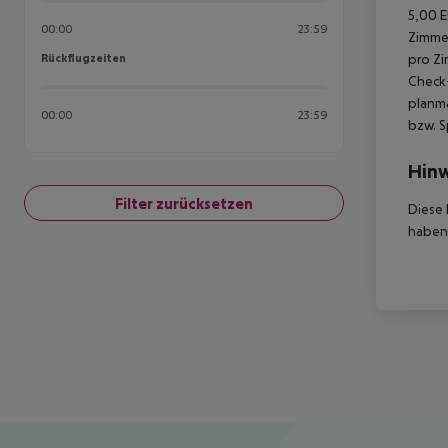
5,00 E
00:00
23:59
Zimmer
Rückflugzeiten
pro Zi
Rückflugzeiten
Check-
planmä
00:00
23:59
bzw. S
Hinw
Filter zurücksetzen
Diese 
haben,
Footer