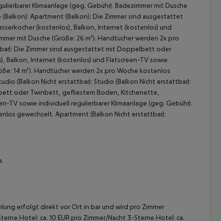
regulierbarer Klimaanlage (geg. Gebühr). Badezimmer mit Dusche
(Balkon): Apartment (Balkon): Die Zimmer sind ausgestattet
serkocher (kostenlos), Balkon, Internet (kostenlos) und
zimmer mit Dusche (Größe: 26 m²). Handtücher werden 2x pro
tbar): Die Zimmer sind ausgestattet mit Doppelbett oder
, Balkon, Internet (kostenlos) und Flatscreen-TV sowie
Größe: 14 m²). Handtücher werden 2x pro Woche kostenlos
tudio (Balkon Nicht erstattbar): Studio (Balkon Nicht erstattbar):
 akzeptieren
lbett oder Twinbett, gefliestem Boden, Kitchenette,
en-TV sowie individuell regulierbarer Klimaanlage (geg. Gebühr).
los gewechselt. Apartment (Balkon Nicht erstattbar):
a.
lung erfolgt direkt vor Ort in bar und wird pro Zimmer
terne Hotel: ca. 10 EUR pro Zimmer/Nacht 3-Sterne Hotel: ca.