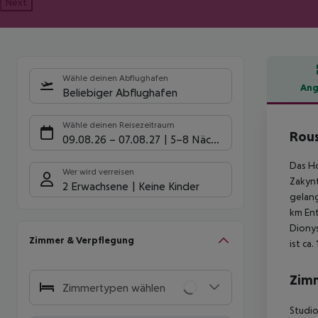
Next
Wähle deinen Abflughafen
Ang
Beliebiger Abflughafen
Hote
Wähle deinen Reisezeitraum
Rous
09.08.26
–
07.08.27
5-8 Nächte
Das Ho
Wer wird verreisen
Zakynt
2 Erwachsene
Keine Kinder
gelang
km Ent
Dionys
Zimmer & Verpflegung
ist ca
Zim
Zimmertypen wählen
Studio