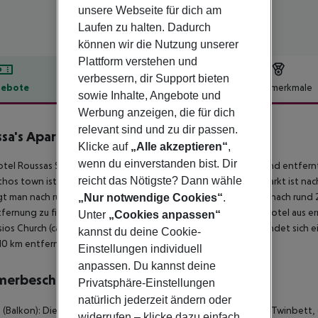
unsere Webseite für dich am
Laufen zu halten. Dadurch
können wir die Nutzung unserer
Plattform verstehen und
verbessern, dir Support bieten
ebote
Hotelbeschreibung
Hotelmerkmale
sowie Inhalte, Angebote und
lbeschreibung
Werbung anzeigen, die für dich
relevant sind und zu dir passen.
sa's Apartments
Klicke auf
„Alle akzeptieren“
,
3
wenn du einverstanden bist. Dir
tel Roussas Studios and Apartments liegt ca. 500 m vom Strand entfernt.
reicht das Nötigste? Dann wähle
hos town ist ca. 10 km entfernt (Laganas ca. 2 km). Ein Supermarkt ist na
t man nach rund 500 m. Zur nächsten Diskothek gelangt man nach rund 2 
„Nur notwendige Cookies“
.
fernung zu finden. Folgende Sehenswürdigkeiten sind vom Hotel aus erreic
Unter
„Cookies anpassen“
ios Church (ca. 9 km). Zur ärztlichen Versorgung im Notfall befindet sich
kannst du deine Cookie-
. 10 km entfernt.
Einstellungen individuell
anpassen. Du kannst deine
merbeschreibung
Privatsphäre-Einstellungen
natürlich jederzeit ändern oder
 (Balkon): Die Zimmer sind ausgestattet mit Doppelbett oder Twinbett,
widerrufen – klicke dazu einfach