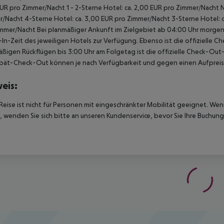
UR pro Zimmer/Nacht 1 - 2-Sterne Hotel: ca. 2,00 EUR pro Zimmer/Nacht 
/Nacht 4-Sterne Hotel: ca. 3,00 EUR pro Zimmer/Nacht 3-Sterne Hotel: ca
mmer/Nacht Bei planmäßiger Ankunft im Zielgebiet ab 04:00 Uhr morgens
In-Zeit des jeweiligen Hotels zur Verfügung. Ebenso ist die offizielle C
ßigen Rückflügen bis 3:00 Uhr am Folgetag ist die offizielle Check-Out
pät-Check-Out können je nach Verfügbarkeit und gegen einen Aufpreis
eis:
Reise ist nicht für Personen mit eingeschränkter Mobilität geeignet. We
 wenden Sie sich bitte an unseren Kundenservice, bevor Sie Ihre Buchung