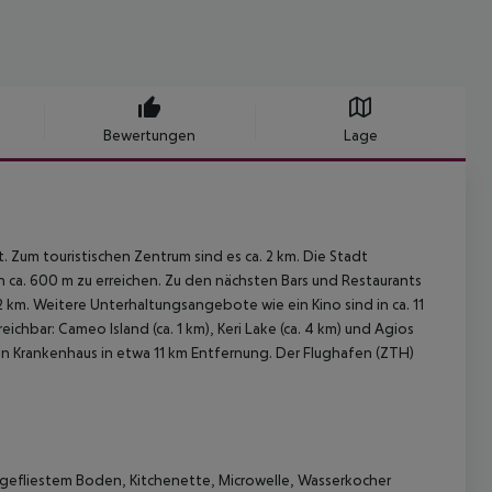
Bewertungen
Lage
 Zum touristischen Zentrum sind es ca. 2 km. Die Stadt
ch ca. 600 m zu erreichen. Zu den nächsten Bars und Restaurants
km. Weitere Unterhaltungsangebote wie ein Kino sind in ca. 11
hbar: Cameo Island (ca. 1 km), Keri Lake (ca. 4 km) und Agios
 ein Krankenhaus in etwa 11 km Entfernung. Der Flughafen (ZTH)
 gefliestem Boden, Kitchenette, Microwelle, Wasserkocher