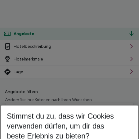
Angebote
Hotelbeschreibung
Hotelmerkmale
Lage
Angebote filtern
Ändern Sie Ihre Kriterien nach Ihren Wünschen
Wähle deinen Abflughafen
Beliebiger Abflughafen
Stimmst du zu, dass wir Cookies
verwenden dürfen, um dir das
Wähle deinen Reisezeitraum
11.08.26
–
09.08.27
5-8 Nächte
beste Erlebnis zu bieten?