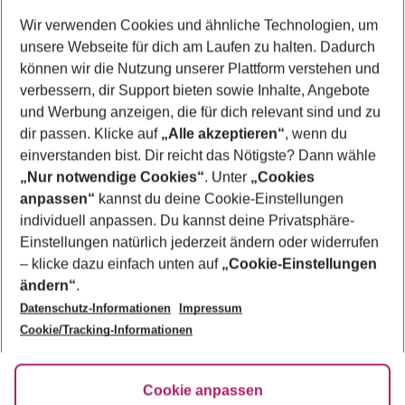
Wer wird verreisen
Wir verwenden Cookies und ähnliche Technologien, um
2 Erwachsene
Keine Kinder
unsere Webseite für dich am Laufen zu halten. Dadurch
können wir die Nutzung unserer Plattform verstehen und
Mehr Filter anzeigen
verbessern, dir Support bieten sowie Inhalte, Angebote
und Werbung anzeigen, die für dich relevant sind und zu
dir passen. Klicke auf
„Alle akzeptieren“
, wenn du
einverstanden bist. Dir reicht das Nötigste? Dann wähle
„Nur notwendige Cookies“
. Unter
„Cookies
anpassen“
kannst du deine Cookie-Einstellungen
Footer
Footer navigation
individuell anpassen. Du kannst deine Privatsphäre-
Über uns
Einstellungen natürlich jederzeit ändern oder widerrufen
AGB
– klicke dazu einfach unten auf
„Cookie-Einstellungen
Service & Hilfe
Bestpreisgarantie
ändern“
.
Datenschutz-Informationen
Impressum
Agenturbetreuung
Cookie-Einstellungen ändern
Folge uns
Barrierefreies Reisen
Cookie/Tracking-Informationen
Cookie-Richtlinie
Check-in
Datenschutz
FAQ
Fakten
Cookie anpassen
HanseMerkur Reiseversicherung
Flexibel buchen