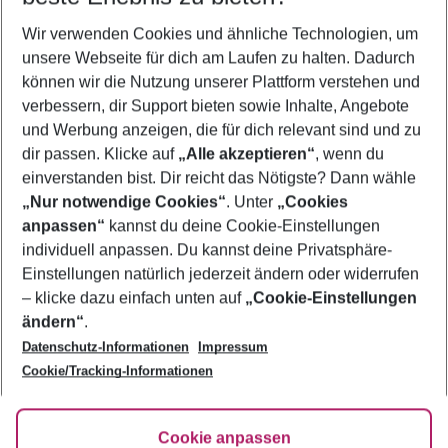
Wer wird verreisen
Wir verwenden Cookies und ähnliche Technologien, um
2 Erwachsene
Keine Kinder
unsere Webseite für dich am Laufen zu halten. Dadurch
können wir die Nutzung unserer Plattform verstehen und
Mehr Filter anzeigen
verbessern, dir Support bieten sowie Inhalte, Angebote
und Werbung anzeigen, die für dich relevant sind und zu
dir passen. Klicke auf
„Alle akzeptieren“
, wenn du
einverstanden bist. Dir reicht das Nötigste? Dann wähle
„Nur notwendige Cookies“
. Unter
„Cookies
anpassen“
kannst du deine Cookie-Einstellungen
Footer
Footer navigation
individuell anpassen. Du kannst deine Privatsphäre-
Über uns
Einstellungen natürlich jederzeit ändern oder widerrufen
AGB
– klicke dazu einfach unten auf
„Cookie-Einstellungen
Service & Hilfe
Bestpreisgarantie
ändern“
.
Datenschutz-Informationen
Impressum
Agenturbetreuung
Cookie-Einstellungen ändern
Folge uns
Barrierefreies Reisen
Cookie/Tracking-Informationen
Cookie-Richtlinie
Check-in
Datenschutz
FAQ
Fakten
Cookie anpassen
HanseMerkur Reiseversicherung
Flexibel buchen