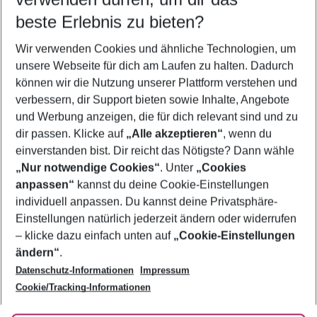
09.08.26
–
07.08.27
5-8 Nächte
beste Erlebnis zu bieten?
Wer wird verreisen
Wir verwenden Cookies und ähnliche Technologien, um
2 Erwachsene
Keine Kinder
unsere Webseite für dich am Laufen zu halten. Dadurch
können wir die Nutzung unserer Plattform verstehen und
Mehr Filter anzeigen
verbessern, dir Support bieten sowie Inhalte, Angebote
und Werbung anzeigen, die für dich relevant sind und zu
dir passen. Klicke auf
„Alle akzeptieren“
, wenn du
einverstanden bist. Dir reicht das Nötigste? Dann wähle
„Nur notwendige Cookies“
. Unter
„Cookies
anpassen“
kannst du deine Cookie-Einstellungen
Footer
Footer navigation
individuell anpassen. Du kannst deine Privatsphäre-
Über uns
Einstellungen natürlich jederzeit ändern oder widerrufen
AGB
– klicke dazu einfach unten auf
„Cookie-Einstellungen
Service & Hilfe
Bestpreisgarantie
ändern“
.
Datenschutz-Informationen
Impressum
Agenturbetreuung
Cookie-Einstellungen ändern
Folge uns
Barrierefreies Reisen
Cookie/Tracking-Informationen
Cookie-Richtlinie
Check-in
Datenschutz