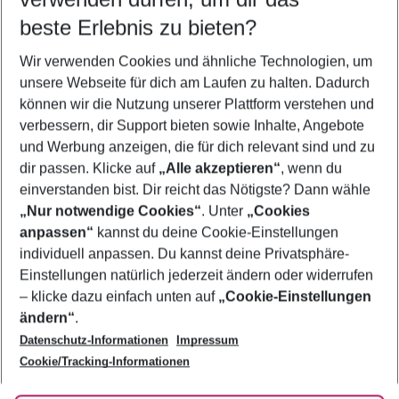
12.08.26
–
10.08.27
5-8 Nächte
beste Erlebnis zu bieten?
Wer wird verreisen
Wir verwenden Cookies und ähnliche Technologien, um
2 Erwachsene
Keine Kinder
unsere Webseite für dich am Laufen zu halten. Dadurch
können wir die Nutzung unserer Plattform verstehen und
Mehr Filter anzeigen
verbessern, dir Support bieten sowie Inhalte, Angebote
und Werbung anzeigen, die für dich relevant sind und zu
dir passen. Klicke auf
„Alle akzeptieren“
, wenn du
einverstanden bist. Dir reicht das Nötigste? Dann wähle
„Nur notwendige Cookies“
. Unter
„Cookies
anpassen“
kannst du deine Cookie-Einstellungen
Footer
Footer navigation
individuell anpassen. Du kannst deine Privatsphäre-
Über uns
Einstellungen natürlich jederzeit ändern oder widerrufen
AGB
– klicke dazu einfach unten auf
„Cookie-Einstellungen
Service & Hilfe
Bestpreisgarantie
ändern“
.
Datenschutz-Informationen
Impressum
Agenturbetreuung
Cookie-Einstellungen ändern
Folge uns
Barrierefreies Reisen
Cookie/Tracking-Informationen
Cookie-Richtlinie
Check-in
Datenschutz