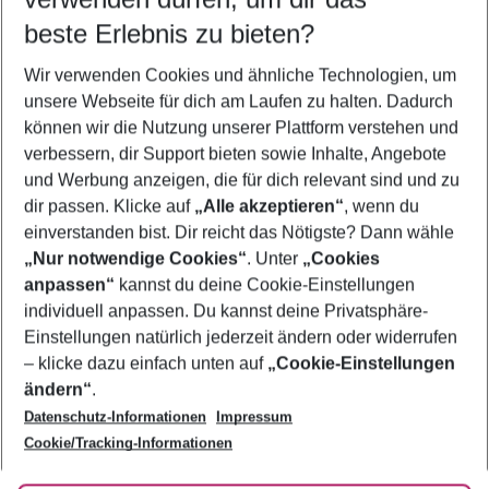
08.08.26
–
06.08.27
5-8 Nächte
beste Erlebnis zu bieten?
Wer wird verreisen
Wir verwenden Cookies und ähnliche Technologien, um
2 Erwachsene
Keine Kinder
unsere Webseite für dich am Laufen zu halten. Dadurch
können wir die Nutzung unserer Plattform verstehen und
Mehr Filter anzeigen
verbessern, dir Support bieten sowie Inhalte, Angebote
und Werbung anzeigen, die für dich relevant sind und zu
dir passen. Klicke auf
„Alle akzeptieren“
, wenn du
einverstanden bist. Dir reicht das Nötigste? Dann wähle
„Nur notwendige Cookies“
. Unter
„Cookies
anpassen“
kannst du deine Cookie-Einstellungen
Footer
Footer navigation
individuell anpassen. Du kannst deine Privatsphäre-
Über uns
Einstellungen natürlich jederzeit ändern oder widerrufen
AGB
– klicke dazu einfach unten auf
„Cookie-Einstellungen
Service & Hilfe
Bestpreisgarantie
ändern“
.
Datenschutz-Informationen
Impressum
Agenturbetreuung
Cookie-Einstellungen ändern
Folge uns
Barrierefreies Reisen
Cookie/Tracking-Informationen
Cookie-Richtlinie
Check-in
Datenschutz