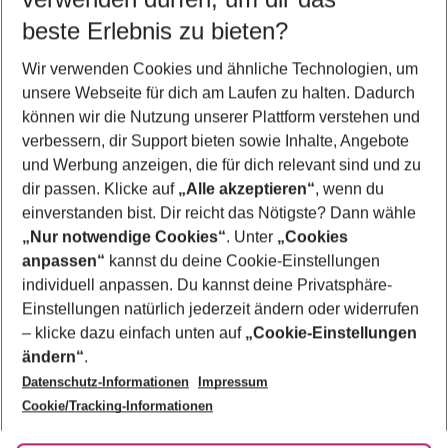
12.08.26
–
10.08.27
5-8 Nächte
beste Erlebnis zu bieten?
Wer wird verreisen
Wir verwenden Cookies und ähnliche Technologien, um
2 Erwachsene
Keine Kinder
unsere Webseite für dich am Laufen zu halten. Dadurch
können wir die Nutzung unserer Plattform verstehen und
Mehr Filter anzeigen
verbessern, dir Support bieten sowie Inhalte, Angebote
und Werbung anzeigen, die für dich relevant sind und zu
dir passen. Klicke auf
„Alle akzeptieren“
, wenn du
einverstanden bist. Dir reicht das Nötigste? Dann wähle
„Nur notwendige Cookies“
. Unter
„Cookies
anpassen“
kannst du deine Cookie-Einstellungen
Footer
Footer navigation
individuell anpassen. Du kannst deine Privatsphäre-
Über uns
Einstellungen natürlich jederzeit ändern oder widerrufen
AGB
– klicke dazu einfach unten auf
„Cookie-Einstellungen
Service & Hilfe
Bestpreisgarantie
ändern“
.
Datenschutz-Informationen
Impressum
Agenturbetreuung
Cookie-Einstellungen ändern
Folge uns
Barrierefreies Reisen
Cookie/Tracking-Informationen
Cookie-Richtlinie
Check-in
Datenschutz