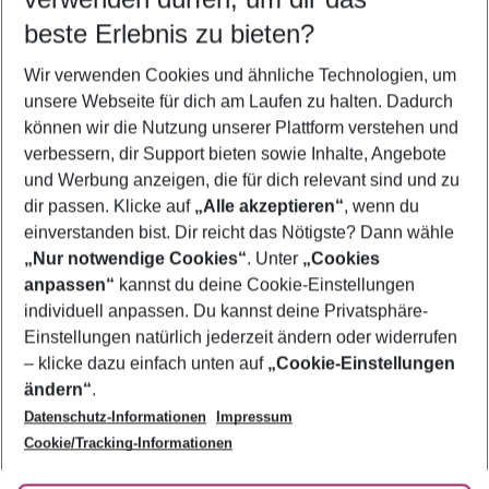
11.08.26
–
09.08.27
5-8 Nächte
beste Erlebnis zu bieten?
Wer wird verreisen
Wir verwenden Cookies und ähnliche Technologien, um
2 Erwachsene
Keine Kinder
unsere Webseite für dich am Laufen zu halten. Dadurch
können wir die Nutzung unserer Plattform verstehen und
Mehr Filter anzeigen
verbessern, dir Support bieten sowie Inhalte, Angebote
und Werbung anzeigen, die für dich relevant sind und zu
dir passen. Klicke auf
„Alle akzeptieren“
, wenn du
einverstanden bist. Dir reicht das Nötigste? Dann wähle
„Nur notwendige Cookies“
. Unter
„Cookies
anpassen“
kannst du deine Cookie-Einstellungen
Footer
Footer navigation
individuell anpassen. Du kannst deine Privatsphäre-
Über uns
Einstellungen natürlich jederzeit ändern oder widerrufen
AGB
– klicke dazu einfach unten auf
„Cookie-Einstellungen
Service & Hilfe
Bestpreisgarantie
ändern“
.
Datenschutz-Informationen
Impressum
Agenturbetreuung
Cookie-Einstellungen ändern
Folge uns
Barrierefreies Reisen
Cookie/Tracking-Informationen
Cookie-Richtlinie
Check-in
Datenschutz