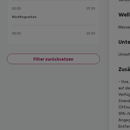
00:00
23:59
Well
Rückflugzeiten
Rückflugzeiten
Massa
00:00
23:59
Unte
Unterh
Filter zurücksetzen
Zusä
- Visa
auf de
Verfüg
Strand
Öffnun
SPA-/W
Angege
Entfe