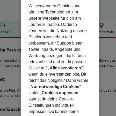
Wir verwenden Cookies und
ähnliche Technologien, um
unsere Webseite für dich am
Laufen zu halten. Dadurch
können wir die Nutzung unserer
ebote
Hotelbeschreibung
Hotelmerkmale
Plattform verstehen und
lbeschreibung
verbessern, dir Support bieten
ia Park village
sowie Inhalte, Angebote und
4
Werbung anzeigen, die für dich
enfreundliche 4*-Sterne Hotelanlage, welches einem traditionellen kret
relevant sind und zu dir passen.
n Gartens liegt und sich direkt am Strand von der wundervollen Mirabell
Klicke auf
„Alle akzeptieren“
,
wenn du einverstanden bist. Dir
ort
reicht das Nötigste? Dann wähle
„Nur notwendige Cookies“
.
andia Park Village' ist ein Strandhotel in Agios Nikolaos und befindet sic
Unter
„Cookies anpassen“
ationalen Flughafen Heraklion entfernt.
kannst du deine Cookie-
Einstellungen individuell
merbeschreibung
anpassen. Du kannst deine