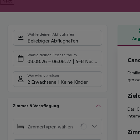
Next
Wähle deinen Abflughafen
Ang
Beliebiger Abflughafen
Hote
Wähle deinen Reisezeitraum
Cand
08.08.26
–
06.08.27
5-8 Nächte
Famili
Wer wird verreisen
grosse
2 Erwachsene
Keine Kinder
Ziel
Zimmer & Verpflegung
Das 'C
intern
Zimmertypen wählen
Zim