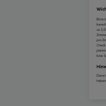
Wich
Bitte 
berec
ca. 5,
Zimme
pro Z
Check-
planmä
bzw. S
Hinw
Diese 
haben,