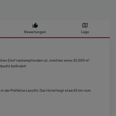
Bewertungen
Lage
ischen Dorf nachempfunden ist, inmitten eines 65.000 m²
obucht befindet!
h in der Präfektur Lassithi. Das Hotel liegt etwa 65 km vom