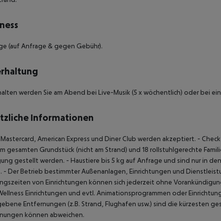
ness
ge (auf Anfrage & gegen Gebühr).
rhaltung
alten werden Sie am Abend bei Live-Musik (5 x wöchentlich) oder bei ei
tzliche Informationen
, Mastercard, American Express und Diner Club werden akzeptiert.
- Check
m gesamten Grundstück (nicht am Strand) und 18 rollstuhlgerechte Familie
ung gestellt werden.
- Haustiere bis 5 kg auf Anfrage und sind nur in de
.
- Der Betrieb bestimmter Außenanlagen, Einrichtungen und Dienstlei
gszeiten von Einrichtungen können sich jederzeit ohne Vorankündigung
ellness Einrichtungen und evtl. Animationsprogrammen oder Einrichtungen
bene Entfernungen (z.B. Strand, Flughafen usw.) sind die kürzesten ges
rnungen können abweichen.