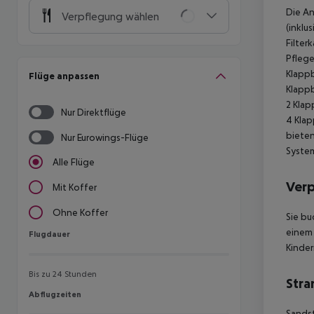
Die An
Verpflegung wählen
(inklu
Filter
Pflege
Klapp
Flüge anpassen
Klapp
2 Klap
Nur Direktflüge
4 Kla
bieten
Nur Eurowings-Flüge
System
Alle Flüge
Ver
Mit Koffer
Ohne Koffer
Sie bu
einem 
Flugdauer
Flugdauer
Kinder
Bis zu 24 Stunden
Stra
Abflugzeiten
Abflugzeiten
Sands