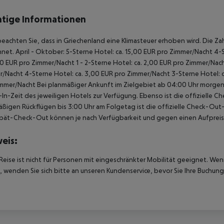
tige Informationen
beachten Sie, dass in Griechenland eine Klimasteuer erhoben wird. Die Zah
hnet.
April - Oktober:
5-Sterne Hotel: ca. 15,00 EUR pro Zimmer/Nacht
4-S
00 EUR pro Zimmer/Nacht
1 - 2-Sterne Hotel: ca. 2,00 EUR pro Zimmer/Nac
r/Nacht
4-Sterne Hotel: ca. 3,00 EUR pro Zimmer/Nacht
3-Sterne Hotel: 
immer/Nacht
Bei planmäßiger Ankunft im Zielgebiet ab 04:00 Uhr morgens
In-Zeit des jeweiligen Hotels zur Verfügung. Ebenso ist die offizielle C
ßigen Rückflügen bis 3:00 Uhr am Folgetag ist die offizielle Check-Out
pät-Check-Out können je nach Verfügbarkeit und gegen einen Aufpreis
eis:
Reise ist nicht für Personen mit eingeschränkter Mobilität geeignet. We
 wenden Sie sich bitte an unseren Kundenservice, bevor Sie Ihre Buchung