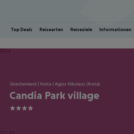
Top Deals
Reisearten
Reiseziele
Informationen
ious
Griechenland | Kreta | Agios Nikolaos (Kreta)
Candia Park village
4