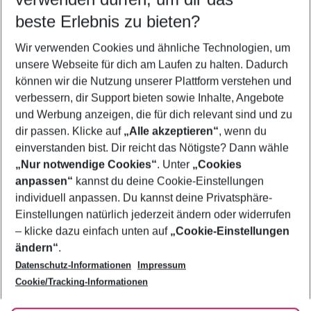
09.08.26
–
07.08.27
5-8 Nächte
beste Erlebnis zu bieten?
Wer wird verreisen
Wir verwenden Cookies und ähnliche Technologien, um
2 Erwachsene
Keine Kinder
unsere Webseite für dich am Laufen zu halten. Dadurch
können wir die Nutzung unserer Plattform verstehen und
Mehr Filter anzeigen
verbessern, dir Support bieten sowie Inhalte, Angebote
und Werbung anzeigen, die für dich relevant sind und zu
dir passen. Klicke auf
„Alle akzeptieren“
, wenn du
einverstanden bist. Dir reicht das Nötigste? Dann wähle
„Nur notwendige Cookies“
. Unter
„Cookies
anpassen“
kannst du deine Cookie-Einstellungen
Footer
Footer navigation
individuell anpassen. Du kannst deine Privatsphäre-
Über uns
Einstellungen natürlich jederzeit ändern oder widerrufen
AGB
– klicke dazu einfach unten auf
„Cookie-Einstellungen
Service & Hilfe
Bestpreisgarantie
ändern“
.
Datenschutz-Informationen
Impressum
Agenturbetreuung
Cookie-Einstellungen ändern
Folge uns
Barrierefreies Reisen
Cookie/Tracking-Informationen
Cookie-Richtlinie
Check-in
Datenschutz