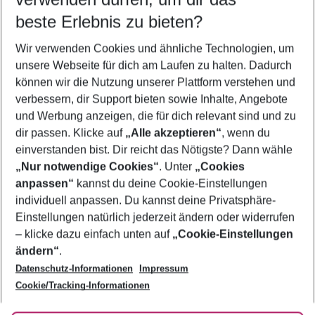
10.08.26
–
08.08.27
5-8 Nächte
beste Erlebnis zu bieten?
Wer wird verreisen
Wir verwenden Cookies und ähnliche Technologien, um
2 Erwachsene
Keine Kinder
unsere Webseite für dich am Laufen zu halten. Dadurch
können wir die Nutzung unserer Plattform verstehen und
Mehr Filter anzeigen
verbessern, dir Support bieten sowie Inhalte, Angebote
und Werbung anzeigen, die für dich relevant sind und zu
dir passen. Klicke auf
„Alle akzeptieren“
, wenn du
einverstanden bist. Dir reicht das Nötigste? Dann wähle
„Nur notwendige Cookies“
. Unter
„Cookies
anpassen“
kannst du deine Cookie-Einstellungen
Footer
Footer navigation
individuell anpassen. Du kannst deine Privatsphäre-
Über uns
Einstellungen natürlich jederzeit ändern oder widerrufen
AGB
– klicke dazu einfach unten auf
„Cookie-Einstellungen
Service & Hilfe
Bestpreisgarantie
ändern“
.
Datenschutz-Informationen
Impressum
Agenturbetreuung
Cookie-Einstellungen ändern
Folge uns
Barrierefreies Reisen
Cookie/Tracking-Informationen
Cookie-Richtlinie
Check-in
Datenschutz