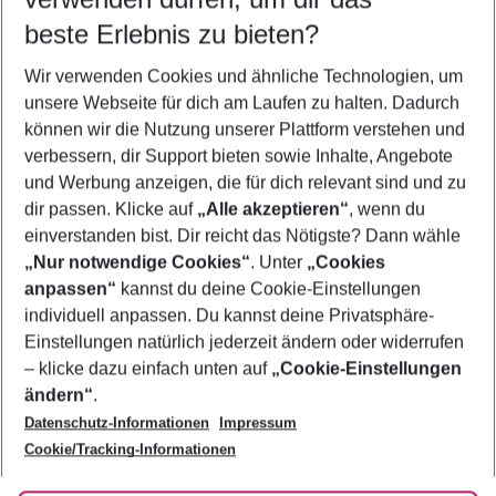
11.08.26
–
09.08.27
5-8 Nächte
beste Erlebnis zu bieten?
Wer wird verreisen
Wir verwenden Cookies und ähnliche Technologien, um
2 Erwachsene
Keine Kinder
unsere Webseite für dich am Laufen zu halten. Dadurch
können wir die Nutzung unserer Plattform verstehen und
Mehr Filter anzeigen
verbessern, dir Support bieten sowie Inhalte, Angebote
und Werbung anzeigen, die für dich relevant sind und zu
dir passen. Klicke auf
„Alle akzeptieren“
, wenn du
einverstanden bist. Dir reicht das Nötigste? Dann wähle
„Nur notwendige Cookies“
. Unter
„Cookies
anpassen“
kannst du deine Cookie-Einstellungen
Footer
Footer navigation
individuell anpassen. Du kannst deine Privatsphäre-
Über uns
Einstellungen natürlich jederzeit ändern oder widerrufen
AGB
– klicke dazu einfach unten auf
„Cookie-Einstellungen
Service & Hilfe
Bestpreisgarantie
ändern“
.
Datenschutz-Informationen
Impressum
Agenturbetreuung
Cookie-Einstellungen ändern
Folge uns
Barrierefreies Reisen
Cookie/Tracking-Informationen
Cookie-Richtlinie
Check-in
Datenschutz