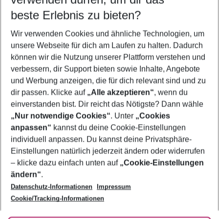
12.08.26
–
10.08.27
5-8 Nächte
beste Erlebnis zu bieten?
Wer wird verreisen
Wir verwenden Cookies und ähnliche Technologien, um
2 Erwachsene
Keine Kinder
unsere Webseite für dich am Laufen zu halten. Dadurch
können wir die Nutzung unserer Plattform verstehen und
Mehr Filter anzeigen
verbessern, dir Support bieten sowie Inhalte, Angebote
und Werbung anzeigen, die für dich relevant sind und zu
dir passen. Klicke auf
„Alle akzeptieren“
, wenn du
einverstanden bist. Dir reicht das Nötigste? Dann wähle
„Nur notwendige Cookies“
. Unter
„Cookies
anpassen“
kannst du deine Cookie-Einstellungen
Footer
Footer navigation
individuell anpassen. Du kannst deine Privatsphäre-
Über uns
Einstellungen natürlich jederzeit ändern oder widerrufen
AGB
– klicke dazu einfach unten auf
„Cookie-Einstellungen
Service & Hilfe
Bestpreisgarantie
ändern“
.
Datenschutz-Informationen
Impressum
Agenturbetreuung
Cookie-Einstellungen ändern
Folge uns
Barrierefreies Reisen
Cookie/Tracking-Informationen
Cookie-Richtlinie
Check-in
Datenschutz