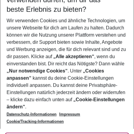
08.08.26
–
06.08.27
5-8 Nächte
beste Erlebnis zu bieten?
Wer wird verreisen
Wir verwenden Cookies und ähnliche Technologien, um
2 Erwachsene
Keine Kinder
unsere Webseite für dich am Laufen zu halten. Dadurch
können wir die Nutzung unserer Plattform verstehen und
Mehr Filter anzeigen
verbessern, dir Support bieten sowie Inhalte, Angebote
und Werbung anzeigen, die für dich relevant sind und zu
dir passen. Klicke auf
„Alle akzeptieren“
, wenn du
einverstanden bist. Dir reicht das Nötigste? Dann wähle
„Nur notwendige Cookies“
. Unter
„Cookies
anpassen“
kannst du deine Cookie-Einstellungen
Footer
Footer navigation
individuell anpassen. Du kannst deine Privatsphäre-
Über uns
Einstellungen natürlich jederzeit ändern oder widerrufen
AGB
– klicke dazu einfach unten auf
„Cookie-Einstellungen
Service & Hilfe
Bestpreisgarantie
ändern“
.
Datenschutz-Informationen
Impressum
Agenturbetreuung
Cookie-Einstellungen ändern
Folge uns
Barrierefreies Reisen
Cookie/Tracking-Informationen
Cookie-Richtlinie
Check-in
Datenschutz