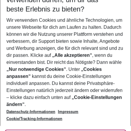
11.08.26
–
09.08.27
5-8 Nächte
beste Erlebnis zu bieten?
Wer wird verreisen
Wir verwenden Cookies und ähnliche Technologien, um
2 Erwachsene
Keine Kinder
unsere Webseite für dich am Laufen zu halten. Dadurch
können wir die Nutzung unserer Plattform verstehen und
Mehr Filter anzeigen
verbessern, dir Support bieten sowie Inhalte, Angebote
und Werbung anzeigen, die für dich relevant sind und zu
dir passen. Klicke auf
„Alle akzeptieren“
, wenn du
einverstanden bist. Dir reicht das Nötigste? Dann wähle
„Nur notwendige Cookies“
. Unter
„Cookies
anpassen“
kannst du deine Cookie-Einstellungen
Footer
Footer navigation
individuell anpassen. Du kannst deine Privatsphäre-
Über uns
Einstellungen natürlich jederzeit ändern oder widerrufen
AGB
– klicke dazu einfach unten auf
„Cookie-Einstellungen
Service & Hilfe
Bestpreisgarantie
ändern“
.
Datenschutz-Informationen
Impressum
Agenturbetreuung
Cookie-Einstellungen ändern
Folge uns
Barrierefreies Reisen
Cookie/Tracking-Informationen
Cookie-Richtlinie
Check-in
Datenschutz