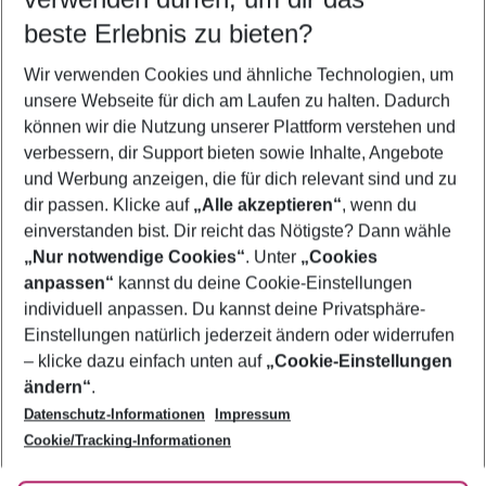
11.08.26
–
09.08.27
5-8 Nächte
beste Erlebnis zu bieten?
Wer wird verreisen
Wir verwenden Cookies und ähnliche Technologien, um
2 Erwachsene
Keine Kinder
unsere Webseite für dich am Laufen zu halten. Dadurch
können wir die Nutzung unserer Plattform verstehen und
Mehr Filter anzeigen
verbessern, dir Support bieten sowie Inhalte, Angebote
und Werbung anzeigen, die für dich relevant sind und zu
dir passen. Klicke auf
„Alle akzeptieren“
, wenn du
einverstanden bist. Dir reicht das Nötigste? Dann wähle
„Nur notwendige Cookies“
. Unter
„Cookies
anpassen“
kannst du deine Cookie-Einstellungen
Footer
Footer navigation
individuell anpassen. Du kannst deine Privatsphäre-
Über uns
Einstellungen natürlich jederzeit ändern oder widerrufen
AGB
– klicke dazu einfach unten auf
„Cookie-Einstellungen
Service & Hilfe
Bestpreisgarantie
ändern“
.
Datenschutz-Informationen
Impressum
Agenturbetreuung
Cookie-Einstellungen ändern
Folge uns
Barrierefreies Reisen
Cookie/Tracking-Informationen
Cookie-Richtlinie
Check-in
Datenschutz