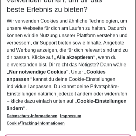
08.08.26
–
06.08.27
5-8 Nächte
beste Erlebnis zu bieten?
Wer wird verreisen
Wir verwenden Cookies und ähnliche Technologien, um
2 Erwachsene
Keine Kinder
unsere Webseite für dich am Laufen zu halten. Dadurch
können wir die Nutzung unserer Plattform verstehen und
Mehr Filter anzeigen
verbessern, dir Support bieten sowie Inhalte, Angebote
und Werbung anzeigen, die für dich relevant sind und zu
dir passen. Klicke auf
„Alle akzeptieren“
, wenn du
einverstanden bist. Dir reicht das Nötigste? Dann wähle
„Nur notwendige Cookies“
. Unter
„Cookies
anpassen“
kannst du deine Cookie-Einstellungen
Footer
Footer navigation
individuell anpassen. Du kannst deine Privatsphäre-
Über uns
Einstellungen natürlich jederzeit ändern oder widerrufen
AGB
– klicke dazu einfach unten auf
„Cookie-Einstellungen
Service & Hilfe
Bestpreisgarantie
ändern“
.
Datenschutz-Informationen
Impressum
Agenturbetreuung
Cookie-Einstellungen ändern
Folge uns
Barrierefreies Reisen
Cookie/Tracking-Informationen
Cookie-Richtlinie
Check-in
Datenschutz