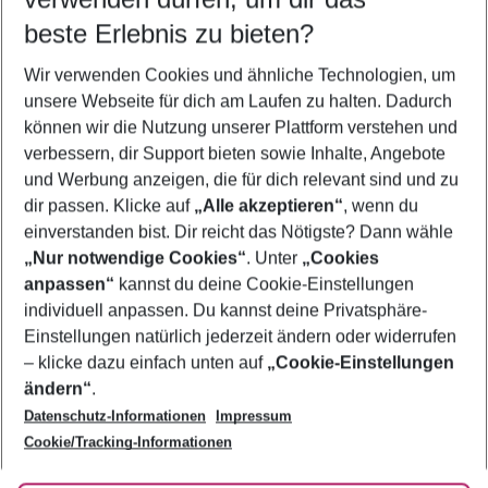
08.08.26
–
06.08.27
5-8 Nächte
beste Erlebnis zu bieten?
Wer wird verreisen
Wir verwenden Cookies und ähnliche Technologien, um
2 Erwachsene
Keine Kinder
unsere Webseite für dich am Laufen zu halten. Dadurch
können wir die Nutzung unserer Plattform verstehen und
Mehr Filter anzeigen
verbessern, dir Support bieten sowie Inhalte, Angebote
und Werbung anzeigen, die für dich relevant sind und zu
dir passen. Klicke auf
„Alle akzeptieren“
, wenn du
einverstanden bist. Dir reicht das Nötigste? Dann wähle
„Nur notwendige Cookies“
. Unter
„Cookies
anpassen“
kannst du deine Cookie-Einstellungen
Footer
Footer navigation
individuell anpassen. Du kannst deine Privatsphäre-
Über uns
Einstellungen natürlich jederzeit ändern oder widerrufen
AGB
– klicke dazu einfach unten auf
„Cookie-Einstellungen
Service & Hilfe
Bestpreisgarantie
ändern“
.
Datenschutz-Informationen
Impressum
Agenturbetreuung
Cookie-Einstellungen ändern
Folge uns
Barrierefreies Reisen
Cookie/Tracking-Informationen
Cookie-Richtlinie
Check-in
Datenschutz