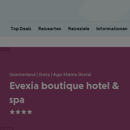
Top Deals
Reisearten
Reiseziele
Informationen
ious
Griechenland | Kreta | Agia Marina (Kreta)
Evexia boutique hotel &
spa
4