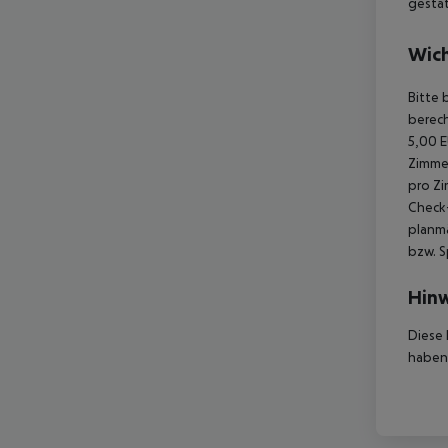
gestat
Wich
Bitte 
berech
5,00 E
Zimmer
pro Zi
Check-
planmä
bzw. S
Hinw
Diese 
haben,