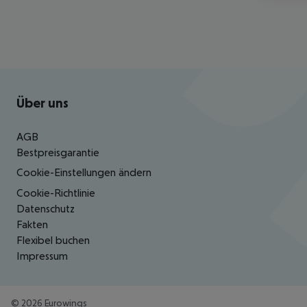
Footer
Footer navigation
Über uns
AGB
Bestpreisgarantie
Cookie-Einstellungen ändern
Cookie-Richtlinie
Datenschutz
Fakten
Flexibel buchen
Impressum
©
2026
Eurowings