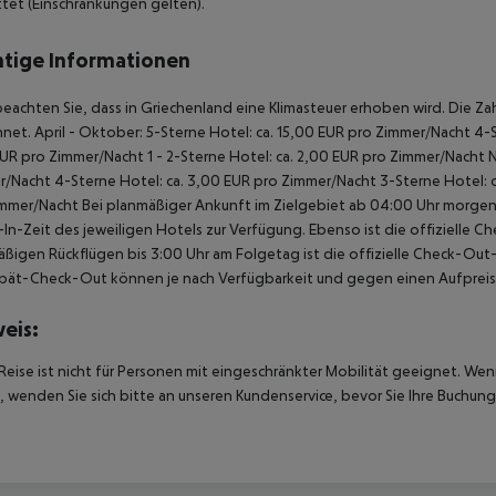
tet (Einschränkungen gelten).
tige Informationen
beachten Sie, dass in Griechenland eine Klimasteuer erhoben wird. Die Zah
net. April - Oktober: 5-Sterne Hotel: ca. 15,00 EUR pro Zimmer/Nacht 4-S
UR pro Zimmer/Nacht 1 - 2-Sterne Hotel: ca. 2,00 EUR pro Zimmer/Nacht 
/Nacht 4-Sterne Hotel: ca. 3,00 EUR pro Zimmer/Nacht 3-Sterne Hotel: ca
mmer/Nacht Bei planmäßiger Ankunft im Zielgebiet ab 04:00 Uhr morgens
In-Zeit des jeweiligen Hotels zur Verfügung. Ebenso ist die offizielle C
ßigen Rückflügen bis 3:00 Uhr am Folgetag ist die offizielle Check-Out
pät-Check-Out können je nach Verfügbarkeit und gegen einen Aufpreis
eis:
Reise ist nicht für Personen mit eingeschränkter Mobilität geeignet. We
 wenden Sie sich bitte an unseren Kundenservice, bevor Sie Ihre Buchung