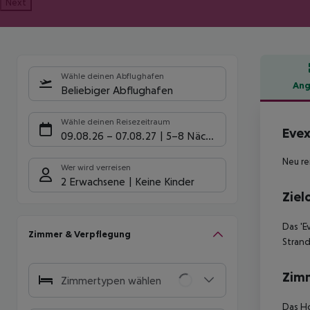
Next
Wähle deinen Abflughafen
Ang
Beliebiger Abflughafen
Hote
Wähle deinen Reisezeitraum
Evex
09.08.26
–
07.08.27
5-8 Nächte
Neu re
Wer wird verreisen
2 Erwachsene
Keine Kinder
Ziel
Das 'E
Zimmer & Verpflegung
Strand
Zim
Zimmertypen wählen
Das Ho