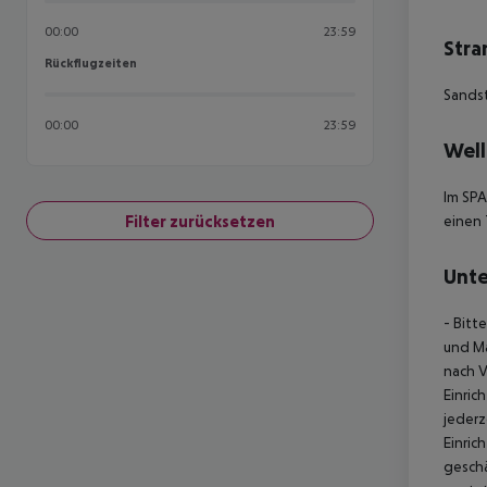
00:00
23:59
Stra
Rückflugzeiten
Rückflugzeiten
Sands
00:00
23:59
Well
Im SPA
Filter zurücksetzen
einen 
Unte
- Bitt
und Ma
nach V
Einri
jederz
Einric
geschä