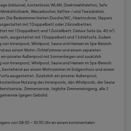
lage (inklusive), kostenloses WLAN, Direktwahltelefon, Safe
t, Minikühlschrank, Wasserkocher, Kaffee-/ und Teezubehör,
kon. Die Badezimmer bieten Dusche/WC, Haartrockner, Slippers
 ausgestattet mit 1 Doppelbett oder 2 Einzelbetten.
attet mit 1 Doppelbett und 1 Zustellbett.
Deluxe Suite (ca. 40 m²)
reich, ausgestattet mit 1 Doppelbett und 1 Schlafsofa. Zudem
ng von Innenpool, Whirlpool, Sauna und Hamam im Spa-Bereich.
ehend aus einem Wohn-/Schlafzimmer und einem separaten
s ein privater Außenpool mit Sonnenliegen und zusätzlch
ng von Innenpool, Whirlpool, Sauna und Hamam im Spa-Bereich.
onen, bestehend aus einem Wohnzimmer im Erdgeschoss und einem
 akzeptieren
fa ausgestattet. Zusätzlich ein privater Außenpool,
 kostenlose Nutzung des Innenpools, des Whirlpools, der Sauna
ienstservice, Zimmerservice, tägliche Zimmerreinigung, alle 2
gelservice (gegen Gebühr).
rgens von 08:30 – 10:30 Uhr an einem kontinentalen