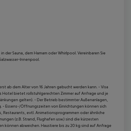
 in der Sauna, dem Hamam oder Whirlpool. Vereinbaren Sie
Salzwasser-Innenpool.
t erst ab dem Alter von 16 Jahren gebucht werden kann.
- Visa
s Hotel bietet rollstuhlgerechten Zimmer auf Anfrage und je
hränkungen gelten).
- Der Betrieb bestimmter Außenanlagen,
.
- Essens-/Öffnungszeiten von Einrichtungen können sich
s, Restaurants, evtl. Animationsprogrammen oder ähnliche
ngen (z.B. Strand, Flughafen usw.) sind die kürzesten
gen können abweichen.
Haustiere bis zu 20 kg sind auf Anfrage