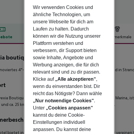
Wir verwenden Cookies und
ähnliche Technologien, um
unsere Webseite für dich am
Laufen zu halten. Dadurch
können wir die Nutzung unserer
ebote
Hotelbeschreibung
Hotelmerkmale
Plattform verstehen und
lbeschreibung
verbessern, dir Support bieten
ia boutique hotel & spa
sowie Inhalte, Angebote und
4
Werbung anzeigen, die für dich
noviertes 4*-Sterne 'Adults-Only' Hotel, Haustierfreundlich und in Stran
relevant sind und zu dir passen.
Klicke auf
„Alle akzeptieren“
,
ort
wenn du einverstanden bist. Dir
reicht das Nötigste? Dann wähle
vexia Boutique Hotel & Spa' befindet sich im Zentrum von Agia Marina, 
„Nur notwendige Cookies“
.
 und ca. 25 km vom internationalen Flughafen Chania entfernt.
Unter
„Cookies anpassen“
kannst du deine Cookie-
merbeschreibung
Einstellungen individuell
anpassen. Du kannst deine
tel bietet insgesamt 29 Zimmer verschiedener Art. Die Zimmer vereinen t