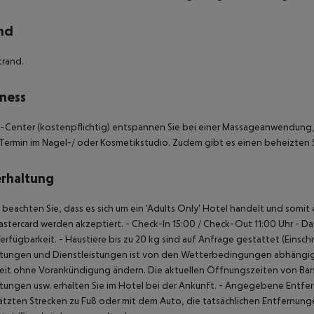
nd
trand.
ness
-Center (kostenpflichtig) entspannen Sie bei einer Massageanwendung,
Termin im Nagel-/ oder Kosmetikstudio. Zudem gibt es einen beheizten 
rhaltung
e beachten Sie, dass es sich um ein 'Adults Only' Hotel handelt und somi
stercard werden akzeptiert.
- Check-In 15:00 / Check-Out 11:00 Uhr
- Da
erfügbarkeit.
- Haustiere bis zu 20 kg sind auf Anfrage gestattet (Einsc
chtungen und Dienstleistungen ist von den Wetterbedingungen abhängig
eit ohne Vorankündigung ändern. Die aktuellen Öffnungszeiten von Bar
htungen usw. erhalten Sie im Hotel bei der Ankunft.
- Angegebene Entfernu
tzten Strecken zu Fuß oder mit dem Auto, die tatsächlichen Entfernun