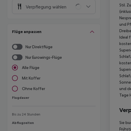
Stil. 
Verpflegung wählen
(inklu
Nespre
und P
Dreibe
Flüge anpassen
Ideal 
kosten
Nur Direktflüge
Superi
Schlaf
Nur Eurowings-Flüge
kosten
Alle Flüge
Superi
Schlaf
Mit Koffer
Sonnen
und de
Ohne Koffer
Tage H
Flugdauer
Flugdauer
Ver
Bis zu 24 Stunden
Sie bu
Abflugzeiten
Abflugzeiten
Frühst