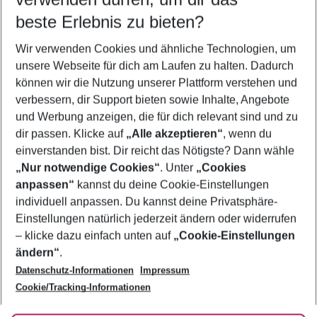
09.08.26
–
07.08.27
5-8 Nächte
beste Erlebnis zu bieten?
Wer wird verreisen
Wir verwenden Cookies und ähnliche Technologien, um
2 Erwachsene
Keine Kinder
unsere Webseite für dich am Laufen zu halten. Dadurch
können wir die Nutzung unserer Plattform verstehen und
Mehr Filter anzeigen
verbessern, dir Support bieten sowie Inhalte, Angebote
und Werbung anzeigen, die für dich relevant sind und zu
dir passen. Klicke auf
„Alle akzeptieren“
, wenn du
einverstanden bist. Dir reicht das Nötigste? Dann wähle
„Nur notwendige Cookies“
. Unter
„Cookies
anpassen“
kannst du deine Cookie-Einstellungen
Footer
Footer navigation
individuell anpassen. Du kannst deine Privatsphäre-
Über uns
Einstellungen natürlich jederzeit ändern oder widerrufen
AGB
– klicke dazu einfach unten auf
„Cookie-Einstellungen
Service & Hilfe
Bestpreisgarantie
ändern“
.
Datenschutz-Informationen
Impressum
Agenturbetreuung
Cookie-Einstellungen ändern
Folge uns
Barrierefreies Reisen
Cookie/Tracking-Informationen
Cookie-Richtlinie
Check-in
Datenschutz